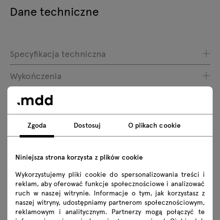
Dane techniczne
Specyfikacja techniczna
Wykończenia
Ekologia
Zgoda
Dostosuj
O plikach cookie
Do pobrania
Niniejsza strona korzysta z plików cookie
Pobierz
Wykorzystujemy pliki cookie do spersonalizowania treści i
reklam, aby oferować funkcje społecznościowe i analizować
Lookbook
Zdjęcia
Zasady użytkowania
ruch w naszej witrynie. Informacje o tym, jak korzystasz z
naszej witryny, udostępniamy partnerom społecznościowym,
reklamowym i analitycznym. Partnerzy mogą połączyć te
Instrukcje montażu