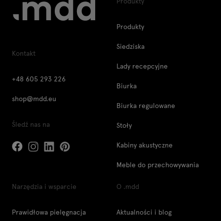
Produkty
Produkty
Siedziska
Kontakt
Lady recepcyjne
+48 605 293 226
Biurka
shop@mdd.eu
Biurka regulowane
Śledź nas na
Stoły
Kabiny akustyczne
Meble do przechowywania
Narzędzia i wsparcie
O .mdd
Prawidłowa pielęgnacja
Aktualności i blog