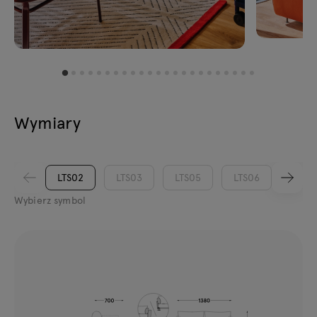
Wymiary
LTS02
LTS03
LTS05
LTS06
LTS0
Wybierz symbol