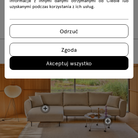
informacje z innymi danymi otrzymanymi od Ciebie lub
uzyskanymi podczas korzystania z ich usług.
LTS02
LTS03
LTS05
LTS06
LTS07
LTS08
Odrzuć
Zgoda
Akceptuj wszystko