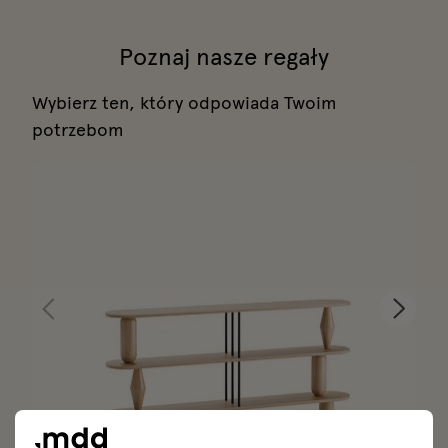
Poznaj nasze regały
Wybierz ten, który odpowiada Twoim
potrzebom