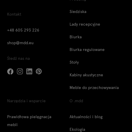
Siedziska
Kontakt
Lady recepcyjne
+48 605 293 226
Biurka
shop@mdd.eu
Biurka regulowane
Śledź nas na
Stoły
Kabiny akustyczne
Meble do przechowywania
Narzędzia i wsparcie
O .mdd
Prawidłowa pielęgnacja
Aktualności i blog
mebli
Ekologia