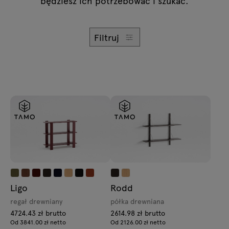
będziesz ich potrzebować i szukać.
Zapytania
Lampy
Oferta
Tamo
Filtruj
Wszystkie meble
Ligo
Rodd
regał drewniany
półka drewniana
4724.43 zł brutto
2614.98 zł brutto
Od 3841.00 zł netto
Od 2126.00 zł netto