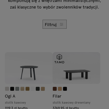
komponują się z wnętrzami minimalistycznymi,
Zapytania
Lampy
zaś klasyczne to wybór zwolenników tradycji.
Oferta
Tamo
Filtruj
Wszystkie meble
Ogi A
Filar
stolik kawowy
stolik kawowy drewniany
1119.3 zł brutto
3769.95 zł brutto