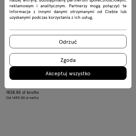
stolik kawowy
stolik kawowy
reklamowym i analitycznym. Partnerzy mogą połączyć te
1924.95 zł brutto
1211.55 zł brutto
informacje z innymi danymi otrzymanymi od Ciebie lub
Od 1565.00 zł netto
Od 985.00 zł netto
uzyskanymi podczas korzystania z ich usług.
Odrzuć
Zgoda
Akceptuj wszystko
Hako
stolik kawowy
1838.85 zł brutto
Od 1495.00 zł netto