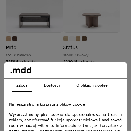
Mito
Status
stolik kawowy
stolik kawowy
3259.5 zł brutto
2220.15 zł brutto
Od 2650.00 zł netto
Od 1805.00 zł netto
Zgoda
Dostosuj
O plikach cookie
Niniejsza strona korzysta z plików cookie
Wykorzystujemy pliki cookie do spersonalizowania treści i
reklam, aby oferować funkcje społecznościowe i analizować
Stilt
Quando
ruch w naszej witrynie. Informacje o tym, jak korzystasz z
naszej witryny, udostępniamy partnerom społecznościowym,