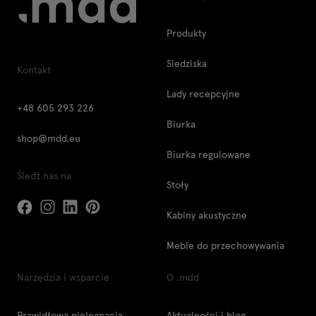
Produkty
Siedziska
Kontakt
Lady recepcyjne
+48 605 293 226
Biurka
shop@mdd.eu
Biurka regulowane
Śledź nas na
Stoły
Kabiny akustyczne
Meble do przechowywania
Narzędzia i wsparcie
O .mdd
Prawidłowa pielęgnacja
Aktualności i blog