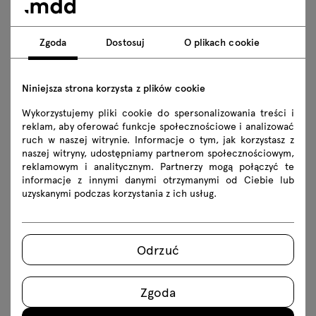
Specyfikacja techniczna
Zgoda
Dostosuj
O plikach cookie
Wykończenia
Niniejsza strona korzysta z plików cookie
Ekologia
Wykorzystujemy pliki cookie do spersonalizowania treści i
reklam, aby oferować funkcje społecznościowe i analizować
ruch w naszej witrynie. Informacje o tym, jak korzystasz z
naszej witryny, udostępniamy partnerom społecznościowym,
Do pobrania
reklamowym i analitycznym. Partnerzy mogą połączyć te
informacje z innymi danymi otrzymanymi od Ciebie lub
uzyskanymi podczas korzystania z ich usług.
Pobierz
Zasady użytkowania
Odrzuć
Instrukcje montażu
Zgoda
CE01