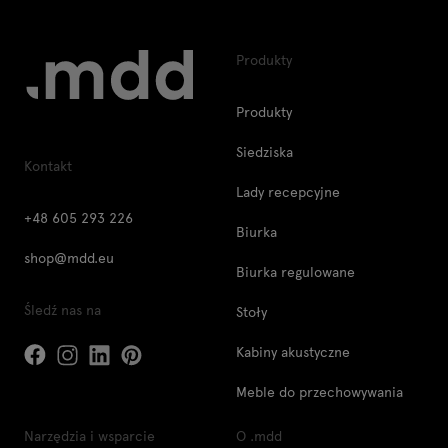
Produkty
Produkty
Siedziska
Kontakt
Lady recepcyjne
+48 605 293 226
Biurka
shop@mdd.eu
Biurka regulowane
Śledź nas na
Stoły
Kabiny akustyczne
Meble do przechowywania
Narzędzia i wsparcie
O .mdd