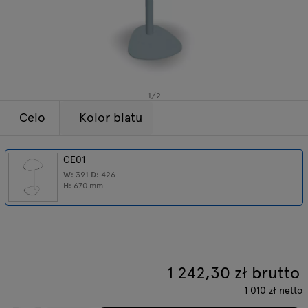
Lampy
Zapytania
Oferta
Tamo
Wszystkie meble
1
/
2
Celo
Kolor blatu
CE01
W:
391
D:
426
H:
670
mm
1 242,30
zł brutto
1 010
zł
netto