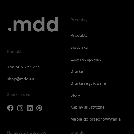
Produkty
Produkty
Siedziska
Kontakt
Lady recepcyjne
+48 605 293 226
Biurka
shop@mdd.eu
Biurka regulowane
Śledź nas na
Stoły
Kabiny akustyczne
Meble do przechowywania
Narzędzia i wsparcie
O .mdd