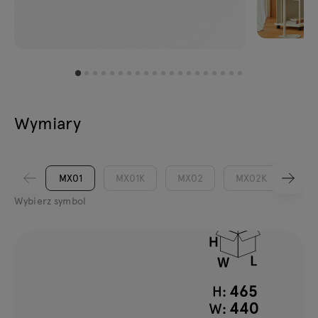
Wymiary
MX01
MX01K
MX02
MX02K
MX
Wybierz symbol