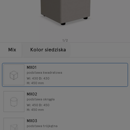
Lampy
Zapytania
Oferta
Tamo
Wszystkie meble
1
/
2
Mix
Kolor siedziska
MX01
podstawa kwadratowa
W:
430
D:
430
H:
450
mm
MX02
podstawa okrągła
W:
450
D:
450
H:
450
mm
MX03
podstawa trójkątna