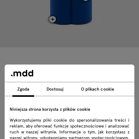
Dane techniczne
Zgoda
Dostosuj
O plikach cookie
Specyfikacja techniczna
Wykończenia
Niniejsza strona korzysta z plików cookie
Wykorzystujemy pliki cookie do spersonalizowania treści i
Ekologia
reklam, aby oferować funkcje społecznościowe i analizować
ruch w naszej witrynie. Informacje o tym, jak korzystasz z
naszej witryny, udostępniamy partnerom społecznościowym,