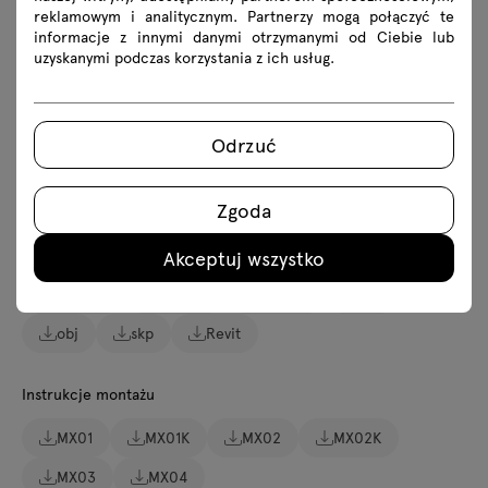
reklamowym i analitycznym. Partnerzy mogą połączyć te
Do pobrania
informacje z innymi danymi otrzymanymi od Ciebie lub
uzyskanymi podczas korzystania z ich usług.
Pobierz
Odrzuć
Zdjęcia
Lookbook
Katalog
Zasady użytkowania
Zgoda
Pobierz modele 3D wszystkich symboli z kolekcji
Akceptuj wszystko
2D dwg
3D dwg
3D 3ds
fbx
obj
skp
Revit
Instrukcje montażu
MX01
MX01K
MX02
MX02K
MX03
MX04