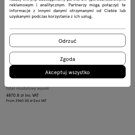
reklamowym i analitycznym. Partnerzy mogą połączyć te
fotel
fotel
informacje z innymi danymi otrzymanymi od Ciebie lub
3849.9 zł Inc VAT
4784.7 zł Inc VAT
uzyskanymi podczas korzystania z ich usług.
From 3130.00 zł Excl VAT
From 3890.00 zł Excl VAT
Odrzuć
Zgoda
Akceptuj wszystko
+
Kaiva
fotel modułowy wysoki
4870.8 zł Inc VAT
From 3960.00 zł Excl VAT