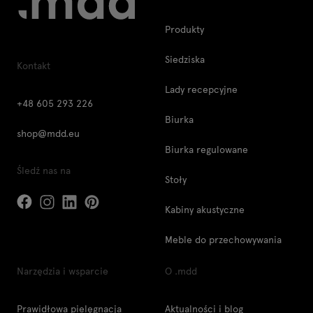
Produkty
Siedziska
Kontakt
Lady recepcyjne
+48 605 293 226
Biurka
shop@mdd.eu
Biurka regulowane
Śledź nas na
Stoły
Kabiny akustyczne
Meble do przechowywania
Narzędzia i wsparcie
O .mdd
Prawidłowa pielęgnacja
Aktualności i blog