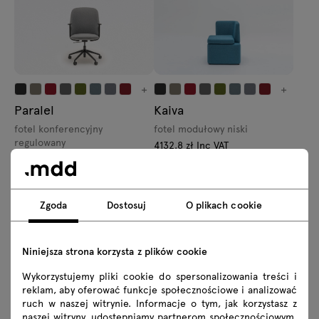
+
+
Paralel
Kaiva
fotel konferencyjny
fotel modułowy niski
regulowany
4132.8 zł Inc VAT
4747.8 zł Inc VAT
From 3360.00 zł Excl VAT
From 3860.00 zł Excl VAT
Zgoda
Dostosuj
O plikach cookie
Niniejsza strona korzysta z plików cookie
Wykorzystujemy pliki cookie do spersonalizowania treści i
reklam, aby oferować funkcje społecznościowe i analizować
+
+
ruch w naszej witrynie. Informacje o tym, jak korzystasz z
Fat Frank
Mesh
naszej witryny, udostępniamy partnerom społecznościowym,