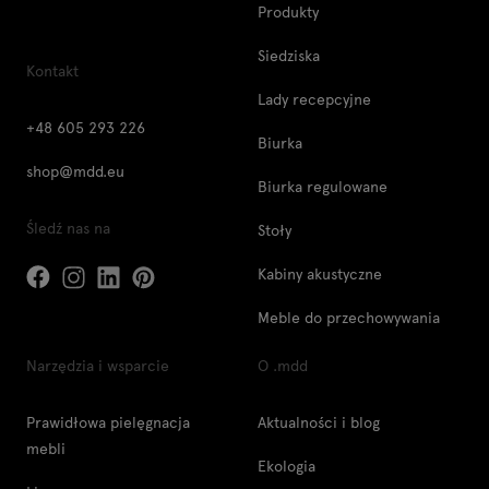
Produkty
Siedziska
Kontakt
Lady recepcyjne
+48 605 293 226
Biurka
shop@mdd.eu
Biurka regulowane
Śledź nas na
Stoły
Kabiny akustyczne
Meble do przechowywania
Narzędzia i wsparcie
O .mdd
Prawidłowa pielęgnacja
Aktualności i blog
mebli
Ekologia