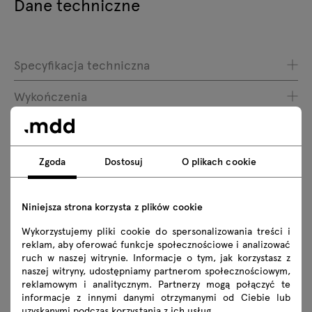
Dane techniczne
Specyfikacja techniczna
Wykończenia
Ekologia
Zgoda
Dostosuj
O plikach cookie
Do pobrania
Niniejsza strona korzysta z plików cookie
Wykorzystujemy pliki cookie do spersonalizowania treści i
Pobierz
reklam, aby oferować funkcje społecznościowe i analizować
ruch w naszej witrynie. Informacje o tym, jak korzystasz z
Lookbook
Katalog
Zdjęcia
naszej witryny, udostępniamy partnerom społecznościowym,
reklamowym i analitycznym. Partnerzy mogą połączyć te
Zasady użytkowania
informacje z innymi danymi otrzymanymi od Ciebie lub
uzyskanymi podczas korzystania z ich usług.