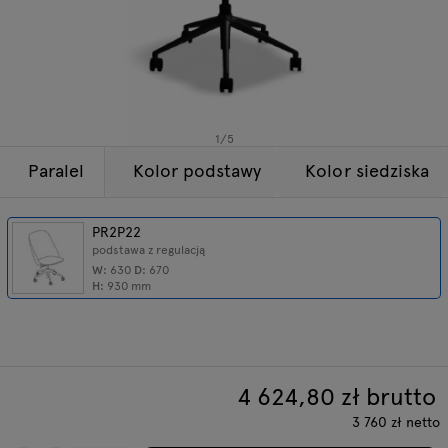
Lampy
Zapytania
Oferta
Tamo
Wszystkie meble
1
/
5
Paralel
Kolor podstawy
Kolor siedziska
PR2P22
podstawa z regulacją
W:
630
D:
670
H:
930
mm
4 624,80
zł brutto
3 760
zł
netto