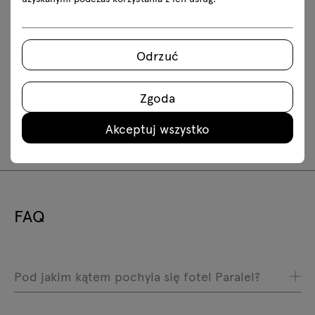
Pobierz modele 3D wszystkich symboli z kolekcji
2D dwg
3D dwg
3D 3ds
fbx
Odrzuć
obj
skp
Revit
Zgoda
Instrukcje montażu
Akceptuj wszystko
PR2P22
FAQ
Pod jakim kątem pochyla się fotel Paralel?