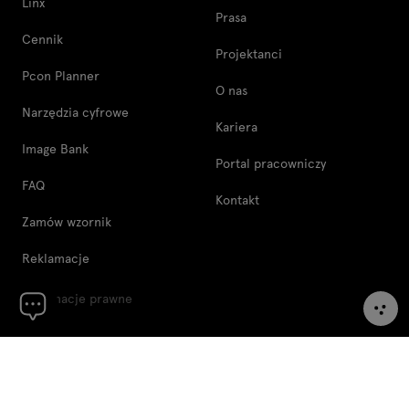
Linx
Prasa
Cennik
Projektanci
Pcon Planner
O nas
Narzędzia cyfrowe
Kariera
Image Bank
Portal pracowniczy
FAQ
Kontakt
Zamów wzornik
Reklamacje
Informacje prawne
Regulamin
Polityka plików cookie