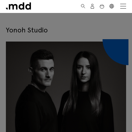
Skip to Content
Yonoh Studio