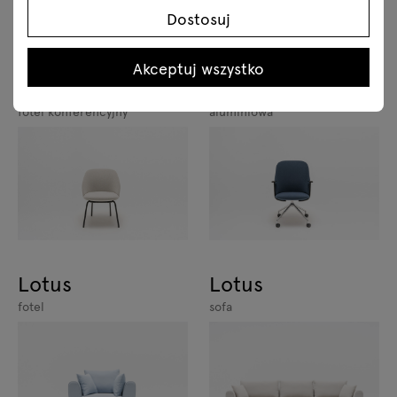
Dostosuj
Akceptuj wszystko
Paralel
Paralel
fotel konferencyjny podstawa
fotel konferencyjny
aluminiowa
Lotus
Lotus
fotel
sofa