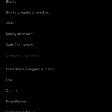
Biurka
Biurka z regulacją wysokości
Stoły
Kabiny akustyczne
Szafy i kontenery
Narzędzia i wsparcie
Prawidłowa pielęgnacja mebli
Linx
Cennik
Pcon Planner
Narzędzia cyfrowe