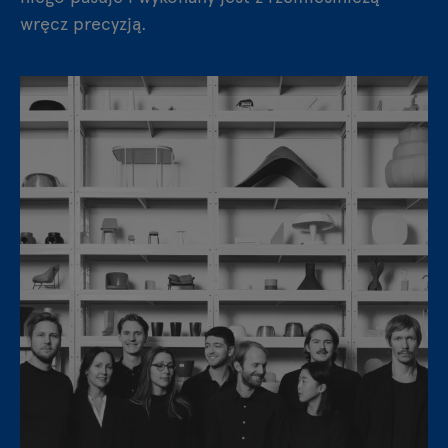
wręcz precyzją.