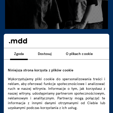
S.I. Design
Nasza praca to połączenie estetyki i
technicznego podejścia. Dokładnie zbierając
Zgoda
Dostosuj
O plikach cookie
wszystkie niezbędne dane przed rozpoczęciem
projektowania, możemy jasno określić cele,
Niniejsza strona korzysta z plików cookie
które chcemy osiągnąć. Nasz proces
Wykorzystujemy pliki cookie do spersonalizowania treści i
projektowania koncentruje się na współpracy,
reklam, aby oferować funkcje społecznościowe i analizować
badaniach i optymalizacji.
ruch w naszej witrynie. Informacje o tym, jak korzystasz z
naszej witryny, udostępniamy partnerom społecznościowym,
reklamowym i analitycznym. Partnerzy mogą połączyć te
informacje z innymi danymi otrzymanymi od Ciebie lub
uzyskanymi podczas korzystania z ich usług.