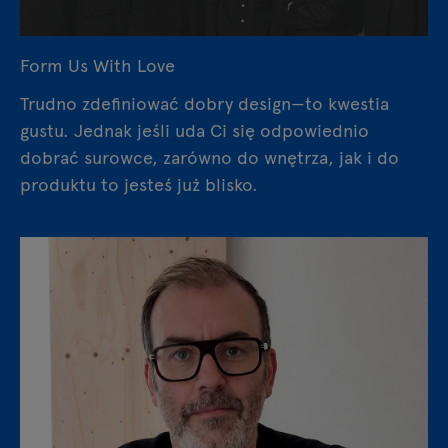
Form Us With Love
Trudno zdefiniować dobry design—to kwestia
gustu. Jednak jeśli uda Ci się odpowiednio
dobrać surowce, zarówno do wnętrza, jak i do
produktu to jesteś już blisko.