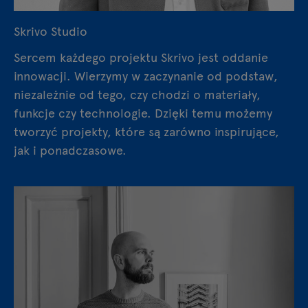
Skrivo Studio
Sercem każdego projektu Skrivo jest oddanie
innowacji. Wierzymy w zaczynanie od podstaw,
niezależnie od tego, czy chodzi o materiały,
funkcje czy technologie. Dzięki temu możemy
tworzyć projekty, które są zarówno inspirujące,
jak i ponadczasowe.