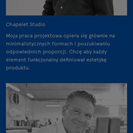
Chapelet Studio
Moja praca projektowa opiera się głównie na
minimalistycznych formach i poszukiwaniu
odpowiednich proporcji. Chcę aby każdy
element funkcjonalny definiował estetykę
produktu.