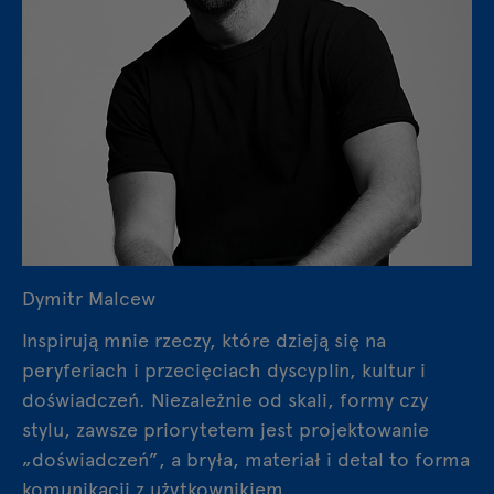
Dymitr Malcew
Inspirują mnie rzeczy, które dzieją się na
peryferiach i przecięciach dyscyplin, kultur i
doświadczeń. Niezależnie od skali, formy czy
stylu, zawsze priorytetem jest projektowanie
„doświadczeń”, a bryła, materiał i detal to forma
komunikacji z użytkownikiem.