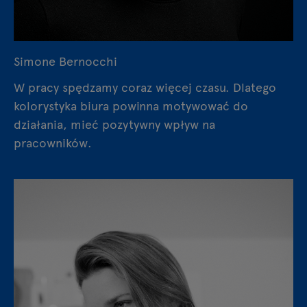
Simone Bernocchi
W pracy spędzamy coraz więcej czasu. Dlatego
kolorystyka biura powinna motywować do
działania, mieć pozytywny wpływ na
pracowników.