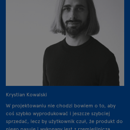
Krystian Kowalski
W projektowaniu nie chodzi bowiem o to, aby
coś szybko wyprodukować i jeszcze szybciej
sprzedać, lecz by użytkownik czuł, że produkt do
niego pasuje i wykonany jest z rzemieślniczą