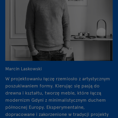
Marcin Laskowski
W projektowaniu łączę rzemiosło z artystycznym
poszukiwaniem formy. Kierując się pasją do
drewna i kształtu, tworzę meble, które łączą
modernizm Gdyni z minimalistycznym duchem
północnej Europy. Eksperymentalne,
dopracowane i zakorzenione w tradycji projekty