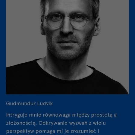
Gudmundur Ludvik
Intryguje mnie równowaga między prostotą a
złożonością. Odkrywanie wyzwań z wielu
perspektyw pomaga mi je zrozumieć i