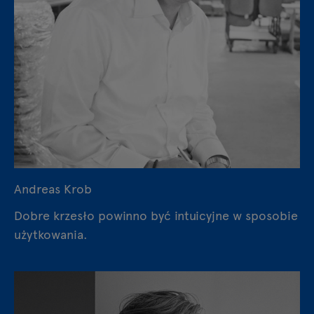
Andreas Krob
Dobre krzesło powinno być intuicyjne w sposobie
użytkowania.