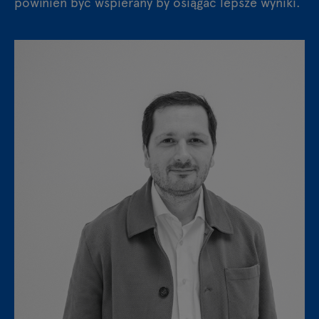
powinien być wspierany by osiągać lepsze wyniki.