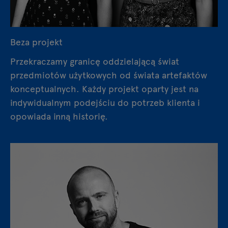
Beza projekt
Przekraczamy granicę oddzielającą świat
przedmiotów użytkowych od świata artefaktów
konceptualnych. Każdy projekt oparty jest na
indywidualnym podejściu do potrzeb klienta i
opowiada inną historię.