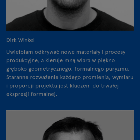
Dirk Winkel
Uwielbiam odkrywać nowe materiały i procesy
produkcyjne, a kieruje mną wiara w piękno
głęboko geometrycznego, formalnego puryzmu.
Staranne rozważenie każdego promienia, wymiaru
i proporcji projektu jest kluczem do trwałej
ekspresji formalnej.