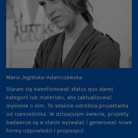
Maria Jeglińska-Adamczewska
Staram się kwestionować status quo danej
kategorii lub materiału, aby zaktualizować
myślenie o nim. To właśnie odróżnia projektanta
od rzemieślnika. W dzisiejszym świecie, projekty
badawcze są w stanie wyzwalać i generować nowe
formy odpowiedzi i propozycji.