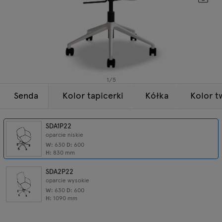
Lampy
Zapytania
Oferta
Tamo
Wszystkie meble
1
/
5
Senda
Kolor tapicerki
Kółka
Kolor t
SDA1P22
oparcie niskie
W:
630
D:
600
H:
830
mm
SDA2P22
oparcie wysokie
W:
630
D:
600
H:
1090
mm