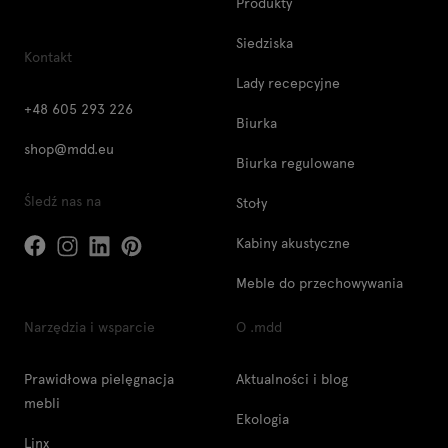
Produkty
Siedziska
Kontakt
Lady recepcyjne
+48 605 293 226
Biurka
shop@mdd.eu
Biurka regulowane
Śledź nas na
Stoły
Kabiny akustyczne
Meble do przechowywania
Narzędzia i wsparcie
O .mdd
Prawidłowa pielęgnacja
Aktualności i blog
mebli
Ekologia
Linx