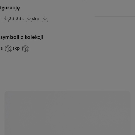
VC-0232
V
Aluminiowy
C
igurację
b
g
3d 3ds
skp
VC-0236
V
ymboli z kolekcji
Ciemny zielony
O
ds
skp