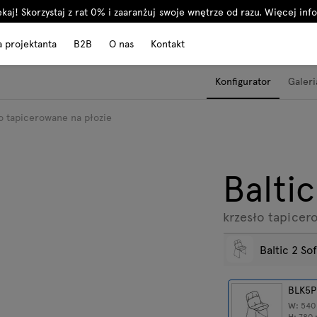
kaj! Skorzystaj z rat 0% i zaaranżuj swoje wnętrze od razu.
Więcej info
a projektanta
B2B
O nas
Kontakt
Konfigurator
Galeri
ło tapicerowane na płozie
Balti
krzesło tapicer
Baltic 2 So
BLK5P
W:
54
H:
780