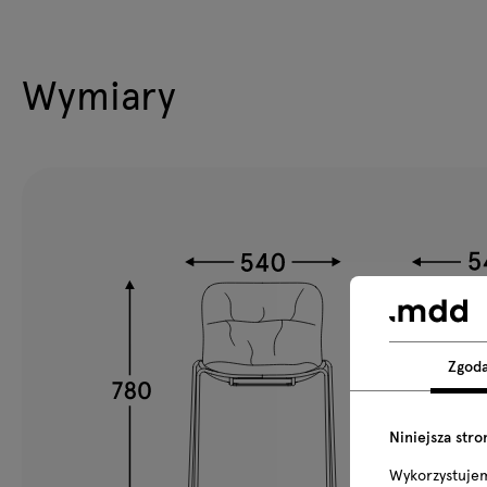
Wymiary
Zgod
Niniejsza stro
Wykorzystuje