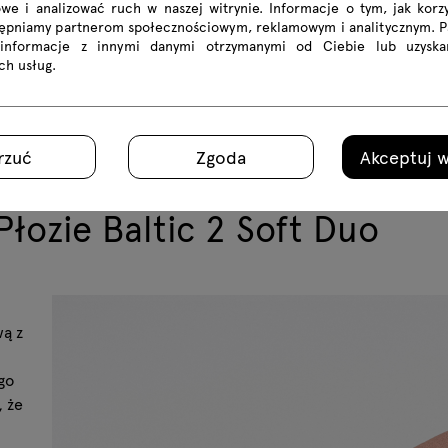
we i analizować ruch w naszej witrynie. Informacje o tym, jak korzy
tępniamy partnerom społecznościowym, reklamowym i analitycznym. 
 informacje z innymi danymi otrzymanymi od Ciebie lub uzyska
ich usług.
rzuć
Zgoda
Akceptuj w
łozie Baltic 2 Soft Duo
wą z
go
, że