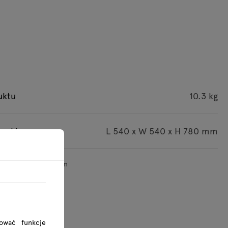
uktu
10.3 kg
czki
L 540 x W 540 x H 780 mm
iary podane są w mm
rować funkcje