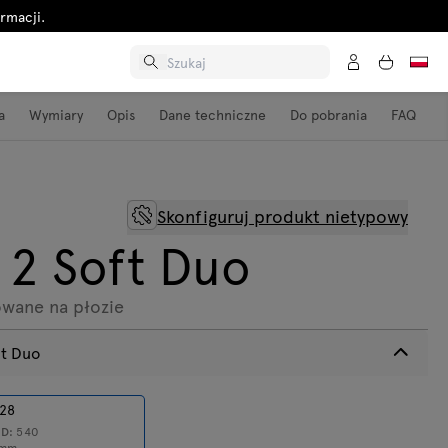
rmacji.
a
Wymiary
Opis
Dane techniczne
Do pobrania
FAQ
Skonfiguruj produkt nietypowy
c 2 Soft Duo
owane na płozie
ft Duo
28
0
D:
540
mm