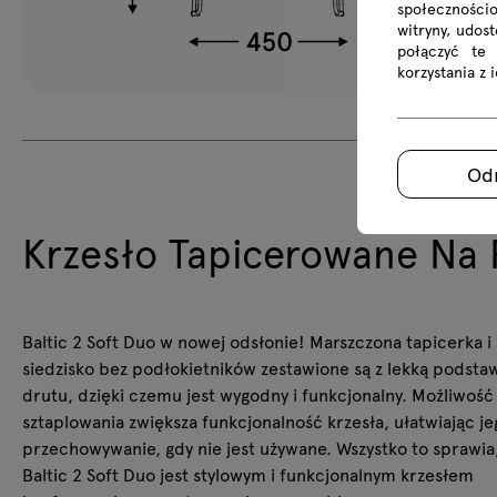
społecznościo
witryny, udos
połączyć te
korzystania z 
Od
Krzesło Tapicerowane Na P
Baltic 2 Soft Duo w nowej odsłonie! Marszczona tapicerka i
siedzisko bez podłokietników zestawione są z lekką podsta
drutu, dzięki czemu jest wygodny i funkcjonalny. Możliwość
sztaplowania zwiększa funkcjonalność krzesła, ułatwiając je
przechowywanie, gdy nie jest używane. Wszystko to sprawia
Baltic 2 Soft Duo jest stylowym i funkcjonalnym krzesłem