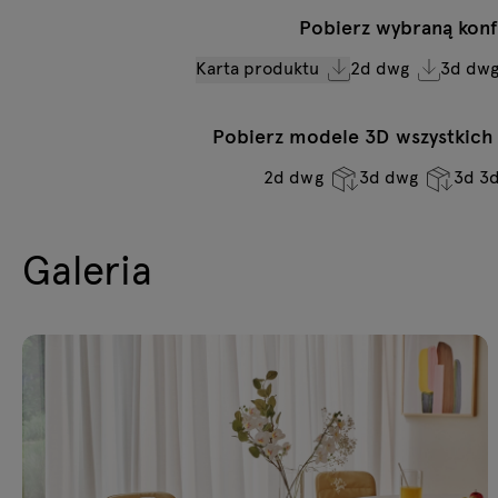
Pobierz wybraną konf
Karta produktu
2d dwg
3d dw
Pobierz modele 3D wszystkich s
2d dwg
3d dwg
3d 3
Galeria