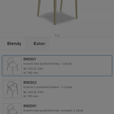
Lampy
Zapytania
Oferta
Tamo
Wszystkie meble
1
/
2
Blendy
Kolor
BNDS01
krzesło bez podłokietnika, 1 sztuka
W:
515
D:
540
H:
780
mm
BNDS02
krzesło z podłokietnikiem, 1 sztuka
W:
650
D:
540
H:
780
mm
BNDD01
krzesło bez podłokietnika, komplet 2 sztuk