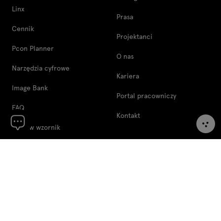
Linx
Prasa
Cennik
Projektanci
Pcon Planner
O nas
Narzędzia cyfrowe
Kariera
Image Bank
Portal pracowniczy
FAQ
Kontakt
Zamów wzornik
Reklamacje
Informacje prawne
Regulamin
Polityka plików cookie