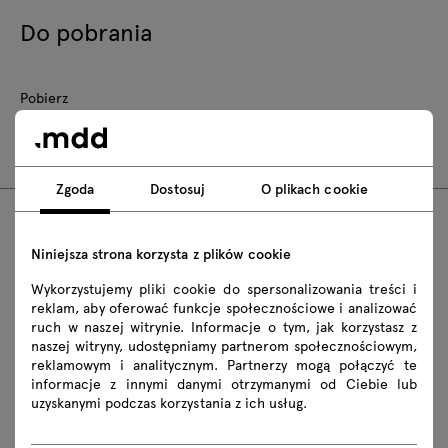
Do pobrania
Pobierz
Zasady użytkowania
Zgoda
Dostosuj
O plikach cookie
FAQ
Niniejsza strona korzysta z plików cookie
Wykorzystujemy pliki cookie do spersonalizowania treści i
reklam, aby oferować funkcje społecznościowe i analizować
ruch w naszej witrynie. Informacje o tym, jak korzystasz z
Czy krzesła plastikowe Blendy można
naszej witryny, udostępniamy partnerom społecznościowym,
sztaplować?
reklamowym i analitycznym. Partnerzy mogą połączyć te
informacje z innymi danymi otrzymanymi od Ciebie lub
uzyskanymi podczas korzystania z ich usług.
Czy krzesła plastikowe Blendy mogą stać na
słońcu?