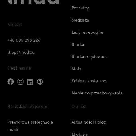
Produkty
Siedziska
Kontakt
Lady recepcyjne
+48 605 293 226
Biurka
shop@mdd.eu
Biurka regulowane
Śledź nas na
Stoły
Kabiny akustyczne
Meble do przechowywania
Narzędzia i wsparcie
O .mdd
Prawidłowa pielęgnacja
Aktualności i blog
mebli
Ekologia