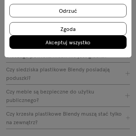
Odrzuć
Czy krzesła plastikowe Blendy są odporne na
rdzę?
Zgoda
Czy krzesła plastikowe Blendy się nie
przewracają na wietrze?
Akceptuj wszystko
Dlaczego powłoka mebli nie jest gładka?
Czy siedziska plastikowe Blendy posiadają
poduszki?
Czy meble są bezpieczne do użytku
publicznego?
Czy krzesła plastikowe Blendy muszą stać tylko
na zewnątrz?