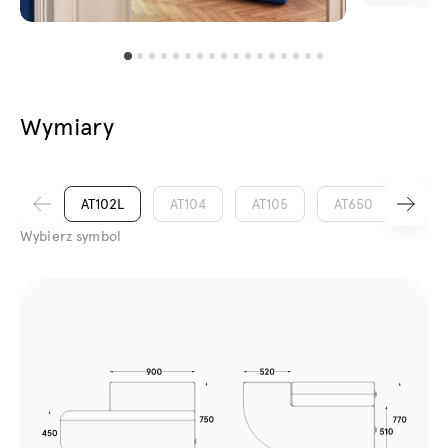
Wymiary
AT102L
AT104
AT105
AT650
AT10
Wybierz symbol