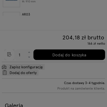
H:
910
mm
AR03
W:
1220
D:
1220
H:
910
mm
204,18
zł brutto
AR03
W:
1220
D:
1220
166
zł
netto
H:
910
mm
Dodaj do koszyka
AR1S
W:
600
D:
510
Zapisz konfigurację
H:
360
mm
Dodaj do oferty
Przejdź do układów gotowych
Czas dostawy
3-4
tygodnie.
Produkt na zamówienie klienta.
Galeria