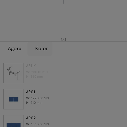
Lampy
Zapytania
Oferta
Tamo
Wszystkie meble
1
/
2
Agora
Kolor
AR11K
W:
250
D:
510
H:
360
mm
AR01
W:
1220
D:
610
H:
910
mm
AR02
W:
1830
D:
610