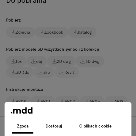
Pobierz
Zdjęcia
Lookbook
Katalog
Pobierz modele 3D wszystkich symboli z kolekcji
fbx
obj
2D dwg
3D dwg
3D 3ds
skp
Revit
Instrukcje montażu
AR11K
AR01
AR02
AR03
AR1S
Zgoda
Dostosuj
O plikach cookie