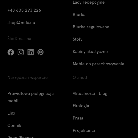
Lady recepcyjne
+48 605 293 226
Biurka
shop@mdd.eu
Biurka regulowane
Śledź nas na
Stoły
Kabiny akustyczne
Meble do przechowywania
Narzędzia i wsparcie
O .mdd
Prawidłowa pielęgnacja
Aktualności i blog
mebli
Ekologia
Linx
Prasa
Cennik
Projektanci
Pcon Planner