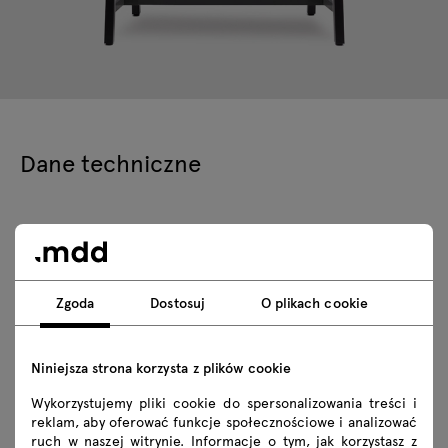
Dane techniczne
Specyfikacja techniczna
Wykończenia
Zgoda
Dostosuj
O plikach cookie
Ekologia
Niniejsza strona korzysta z plików cookie
Wykorzystujemy pliki cookie do spersonalizowania treści i
Do pobrania
reklam, aby oferować funkcje społecznościowe i analizować
ruch w naszej witrynie. Informacje o tym, jak korzystasz z