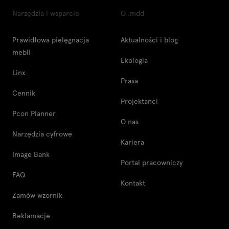
Narzędzia i wsparcie
O .mdd
Prawidłowa pielęgnacja
Aktualności i blog
mebli
Ekologia
Linx
Prasa
Cennik
Projektanci
Pcon Planner
O nas
Narzędzia cyfrowe
Kariera
Image Bank
Portal pracowniczy
FAQ
Kontakt
Zamów wzornik
Reklamacje