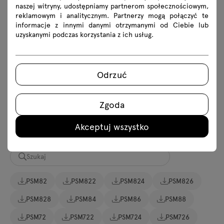
naszej witryny, udostępniamy partnerom społecznościowym,
reklamowym i analitycznym. Partnerzy mogą połączyć te
Pobierz
informacje z innymi danymi otrzymanymi od Ciebie lub
uzyskanymi podczas korzystania z ich usług.
Lookbook
Zdjęcia
Zasady użytkowania
Pobierz modele 3D wszystkich symboli z kolekcji
Odrzuć
2D dwg
3D dwg
3D 3ds
fbx
Zgoda
skp
Revit
Akceptuj wszystko
Instrukcje montażu
PSM82
PSM822
PSM824
PSM826
PSM828
PSM84
PSM86
PSM88
PSM72
PSM722
PSM724
PSM726