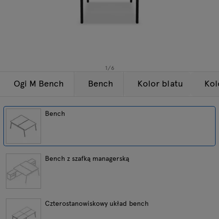
Lampy
Zapytania
Oferta
Tamo
Wszystkie meble
1
/
6
Ogi M Bench
Bench
Kolor blatu
Kol
Bench
Bench z szafką managerską
Czterostanowiskowy układ bench