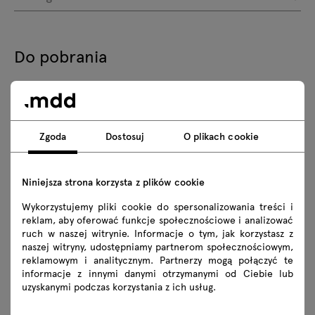
Do pobrania
Pobierz
Zdjęcia
Lookbook
Katalog
Zgoda
Dostosuj
O plikach cookie
Zasady użytkowania
Niniejsza strona korzysta z plików cookie
Pobierz modele 3D wszystkich symboli z kolekcji
Wykorzystujemy pliki cookie do spersonalizowania treści i
reklam, aby oferować funkcje społecznościowe i analizować
2D dwg
3D dwg
3D 3ds
fbx
ruch w naszej witrynie. Informacje o tym, jak korzystasz z
naszej witryny, udostępniamy partnerom społecznościowym,
obj
skp
Revit
reklamowym i analitycznym. Partnerzy mogą połączyć te
informacje z innymi danymi otrzymanymi od Ciebie lub
uzyskanymi podczas korzystania z ich usług.
Instrukcje montażu