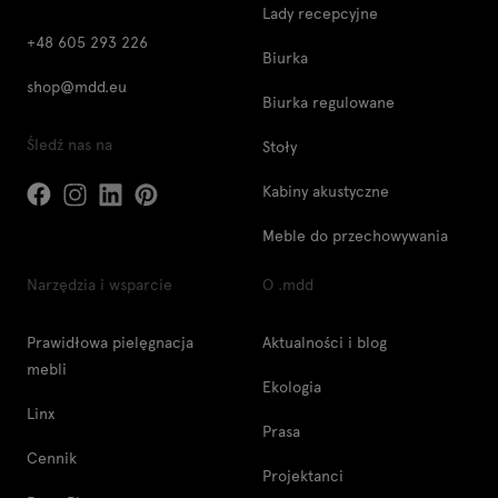
Lady recepcyjne
+48 605 293 226
Biurka
shop@mdd.eu
Biurka regulowane
Śledź nas na
Stoły
Kabiny akustyczne
Meble do przechowywania
Narzędzia i wsparcie
O .mdd
Prawidłowa pielęgnacja
Aktualności i blog
mebli
Ekologia
Linx
Prasa
Cennik
Projektanci