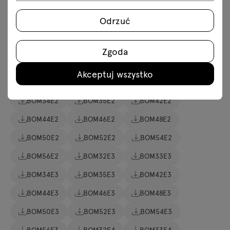
Odrzuć
BOM32
BOM33
BOM34
BOM35
BOM42
BOM44
BOM46
BOM48
Zgoda
BOM50
BOM52
BOM54
BOM56
Akceptuj wszystko
BOM40
BOM41
BOM32E2
BOM33E2
BOM34E2
BOM35E2
BOM42E2
BOM44E2
BOM46E2
BOM48E2
BOM50E2
BOM52E2
BOM54E2
BOM56E2
BOM32E3
BOM33E3
BOM34E3
BOM35E3
BOM42E3
BOM44E3
BOM46E3
BOM48E3
BOM50E3
BOM52E3
BOM54E3
BOM56E3
BOM32E4
BOM33E4