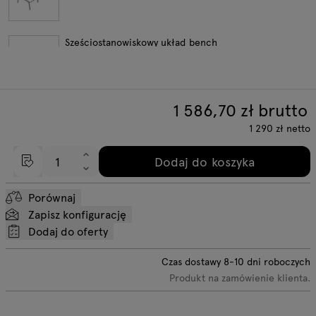
Sześciostanowiskowy układ bench
1 586,70
zł brutto
Ośmiostanowiskowy układ bench
1 290
zł
netto
Dodaj do koszyka
Elementy do rozbudowy wzdłuż
Porównaj
Zapisz konfigurację
Dodaj do oferty
Czas dostawy
8-10
dni roboczych
Produkt na zamówienie klienta.