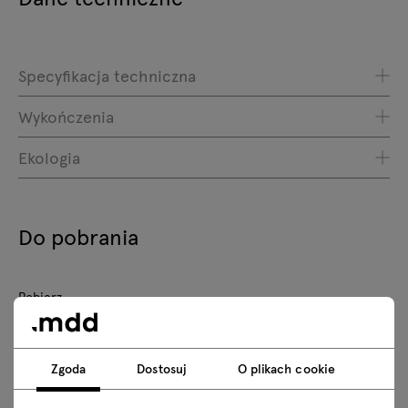
Specyfikacja techniczna
Wykończenia
Ekologia
Do pobrania
Pobierz
Zasady użytkowania
Zgoda
Dostosuj
O plikach cookie
Pobierz modele 3D wszystkich symboli z kolekcji