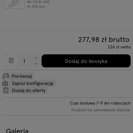
W:
116
D:
460
H:
549
mm
277,98
zł brutto
226
zł
netto
Dodaj do koszyka
Porównaj
Zapisz konfigurację
Dodaj do oferty
Czas dostawy
7-9
dni roboczych
Produkt na zamówienie klienta.
Galeria