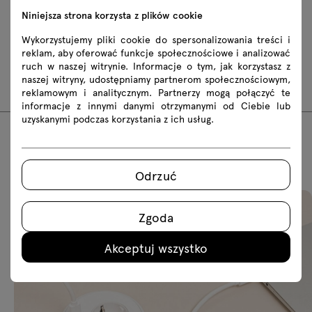
fbx
skp
Niniejsza strona korzysta z plików cookie
Wykorzystujemy pliki cookie do spersonalizowania treści i
Instrukcje montażu
reklam, aby oferować funkcje społecznościowe i analizować
ruch w naszej witrynie. Informacje o tym, jak korzystasz z
S73
S83
S89
naszej witryny, udostępniamy partnerom społecznościowym,
reklamowym i analitycznym. Partnerzy mogą połączyć te
informacje z innymi danymi otrzymanymi od Ciebie lub
uzyskanymi podczas korzystania z ich usług.
Polecane produkty
Odrzuć
Zgoda
Akceptuj wszystko