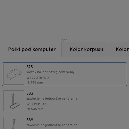
Lampy
Zapytania
Oferta
Tamo
Wszystkie meble
1
/
3
Półki pod komputer
Kolor korpusu
Kolor
S73
wózek na jednostkę centralną
W:
220
D:
470
H:
148
mm
S83
zawiesie na jednostkę centralną
W:
212
D:
460
H:
605
mm
S89
zawiesie na jednostkę centralną