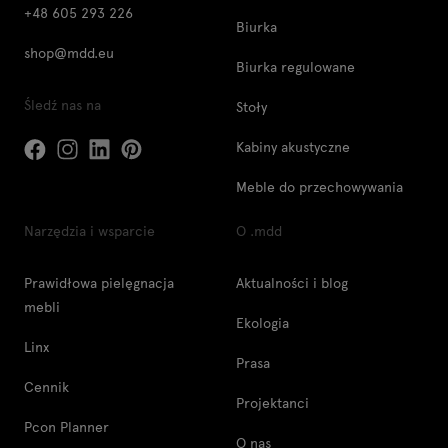
+48 605 293 226
Biurka
shop@mdd.eu
Biurka regulowane
Śledź nas na
Stoły
Kabiny akustyczne
Meble do przechowywania
Narzędzia i wsparcie
O .mdd
Prawidłowa pielęgnacja
Aktualności i blog
mebli
Ekologia
Linx
Prasa
Cennik
Projektanci
Pcon Planner
O nas