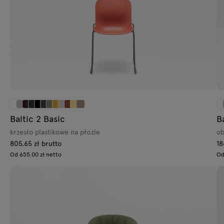
Baltic 2 Basic
B
krzesło plastikowe na płozie
ob
805.65 zł brutto
18
Od 655.00 zł netto
Od