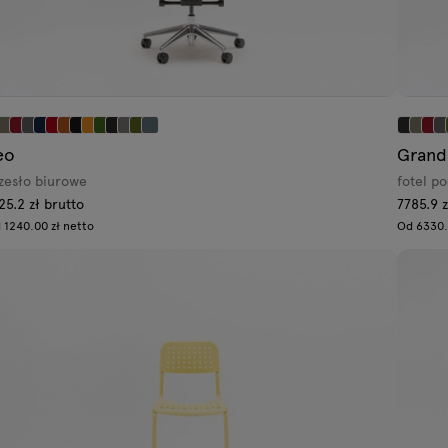
eo
Grand
zesło biurowe
fotel p
25.2 zł brutto
7785.9 z
 1240.00 zł netto
Od 6330.