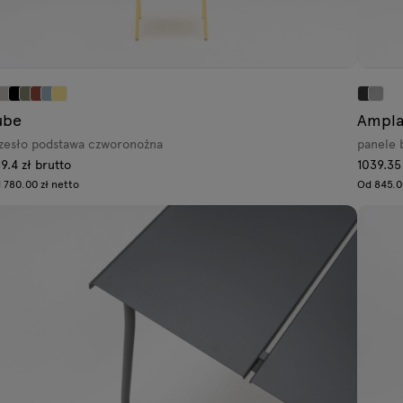
ube
Ampl
zesło podstawa czworonożna
panele 
9.4 zł brutto
1039.35
 780.00 zł netto
Od 845.0