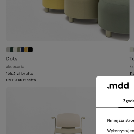
Dots
T
akcesoria
kr
135.3 zł brutto
11
Od 110.00 zł netto
Od
Zgod
Niniejsza stro
Wykorzystuje