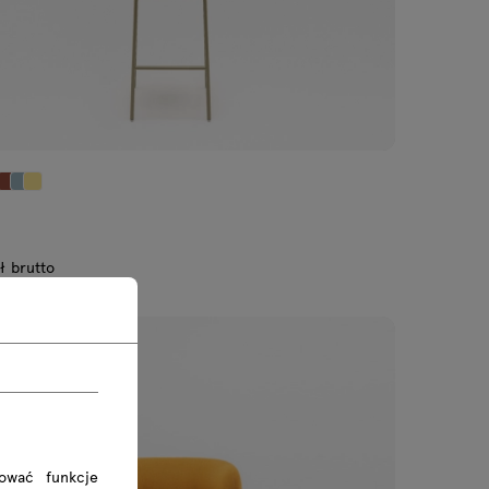
ł brutto
00 zł netto
rować funkcje