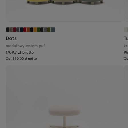
Dots
T
modułowy system puf
kr
1709.7 zł brutto
95
Od 1390.00 zł netto
Od