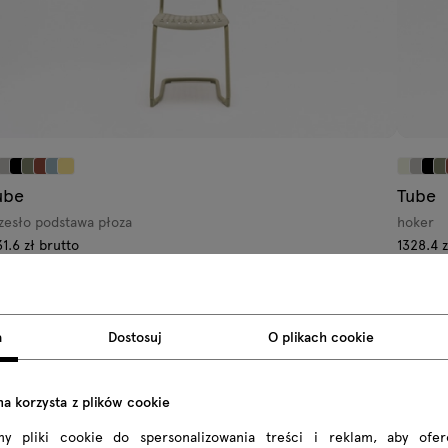
ube
Tube
zesło podstawa płoza
hoker
31.6 zł brutto
1328.4 z
 920.00 zł netto
Od 1080.
a
Dostosuj
O plikach cookie
na korzysta z plików cookie
my pliki cookie do spersonalizowania treści i reklam, aby ofe