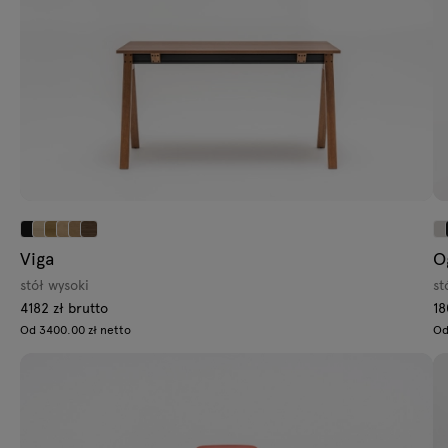
Stoły
Lampy
Tamo
Wszystkie meble
Viga
O
stół wysoki
st
4182 zł brutto
18
Od 3400.00 zł netto
Od