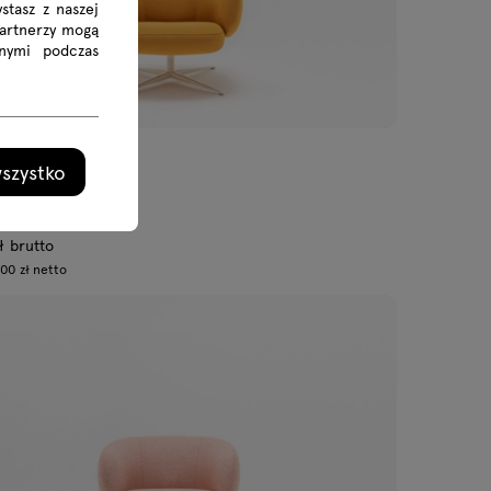
stasz z naszej
Partnerzy mogą
nymi podczas
szystko
 Grace
odstawa obrotowa
ł brutto
00 zł netto