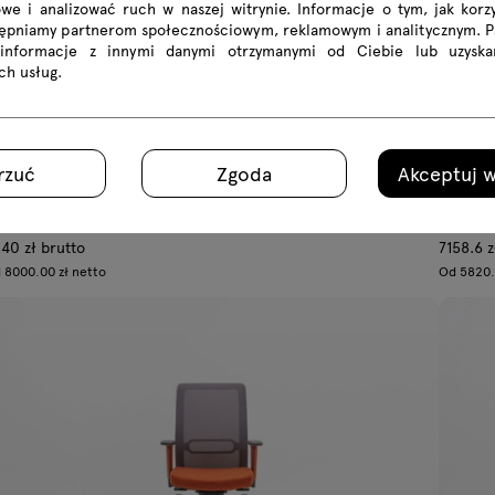
we i analizować ruch w naszej witrynie. Informacje o tym, jak korzy
tępniamy partnerom społecznościowym, reklamowym i analitycznym. 
 informacje z innymi danymi otrzymanymi od Ciebie lub uzyska
ich usług.
rzuć
Zgoda
Akceptuj w
rand Grace
Grand
tel z zagłówkiem podstawa drewniana
fotel p
40 zł brutto
7158.6 z
 8000.00 zł netto
Od 5820.