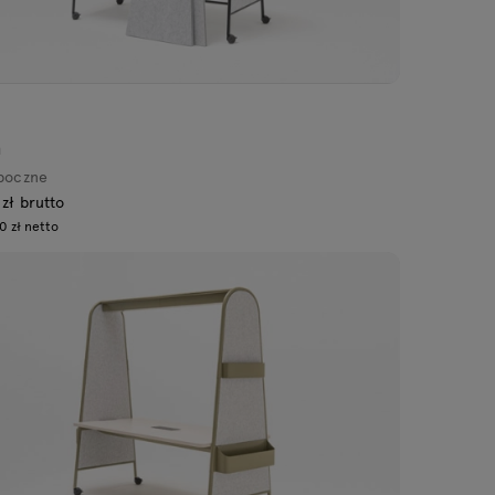
a
boczne
 zł brutto
0 zł netto