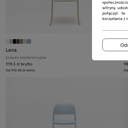
społecznościo
witryny, udos
połączyć te
korzystania z 
Od
Lena
G
krzesło konferencyjne
fo
1119.3 zł brutto
98
Od 910.00 zł netto
Od