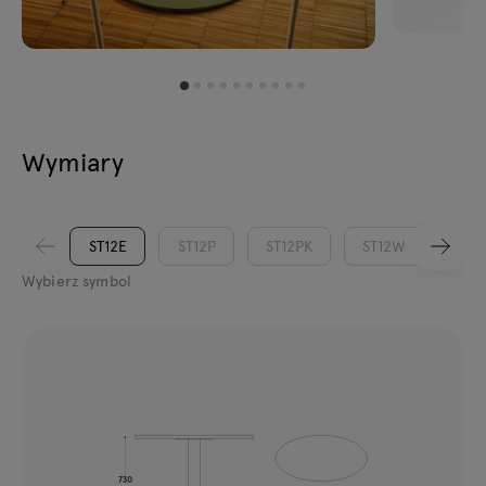
Wymiary
ST12E
ST12P
ST12PK
ST12W
ST1
Wybierz symbol