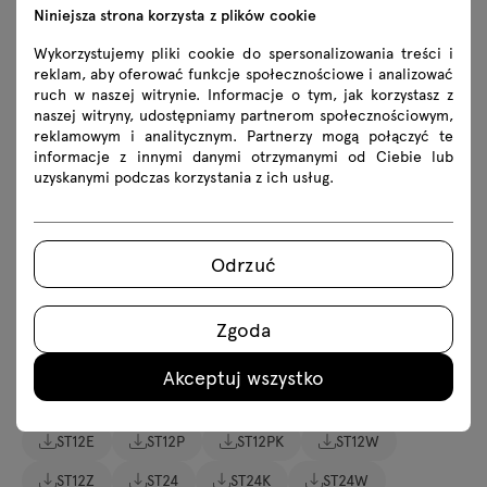
Niniejsza strona korzysta z plików cookie
Do pobrania
Wykorzystujemy pliki cookie do spersonalizowania treści i
reklam, aby oferować funkcje społecznościowe i analizować
ruch w naszej witrynie. Informacje o tym, jak korzystasz z
Pobierz
naszej witryny, udostępniamy partnerom społecznościowym,
reklamowym i analitycznym. Partnerzy mogą połączyć te
Lookbook
Zdjęcia
Zasady użytkowania
informacje z innymi danymi otrzymanymi od Ciebie lub
uzyskanymi podczas korzystania z ich usług.
Pobierz modele 3D wszystkich symboli z kolekcji
2D dwg
3D dwg
3D 3ds
fbx
Odrzuć
skp
Zgoda
Instrukcje montażu
Akceptuj wszystko
ST12E
ST12P
ST12PK
ST12W
ST12Z
ST24
ST24K
ST24W