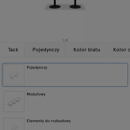
Lampy
Zapytania
Oferta
Tamo
Wszystkie meble
1
/
8
Tack
Pojedynczy
Kolor blatu
Kolor 
Pojedynczy
Modułowy
Elementy do rozbudowy