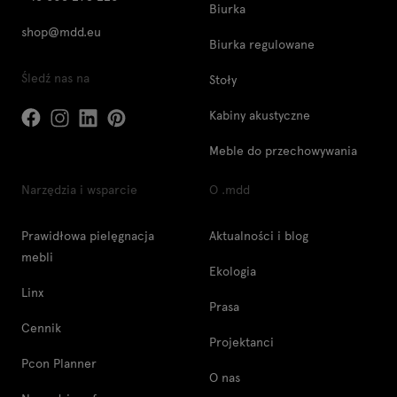
Biurka
shop@mdd.eu
Biurka regulowane
Śledź nas na
Stoły
Kabiny akustyczne
Meble do przechowywania
Narzędzia i wsparcie
O .mdd
Prawidłowa pielęgnacja
Aktualności i blog
mebli
Ekologia
Linx
Prasa
Cennik
Projektanci
Pcon Planner
O nas