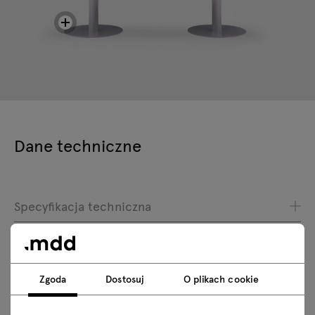
Dane techniczne
Specyfikacja techniczna
Wykończenia
Ekologia
Zgoda
Dostosuj
O plikach cookie