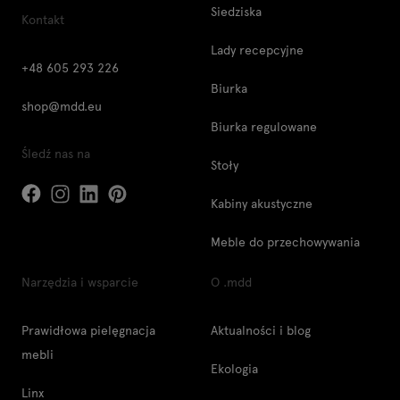
Siedziska
Kontakt
Lady recepcyjne
+48 605 293 226
Biurka
shop@mdd.eu
Biurka regulowane
Śledź nas na
Stoły
Kabiny akustyczne
Meble do przechowywania
Narzędzia i wsparcie
O .mdd
Prawidłowa pielęgnacja
Aktualności i blog
mebli
Ekologia
Linx