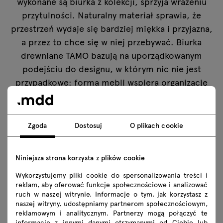
wykonane są biurka z kolekcji, sprzyja wrażeniu
przytulności. Naturalny materiał sprawia, że
przestrzeń wydaje się bardziej miękka i przyjazna,
a przez to chce się w niej przebywać. Biurka
drewniane TAMO bazują na uporządkowanym
podejściu do designu, w którym nic nie jest
przypadkowe: forma mebli wspiera organizację
pracy, a materiał buduje charakter
pomieszczenia. Dzięki temu meble zapewniają
wygodę pracy przez cały dzień, bez przygnębienia
Zgoda
Dostosuj
O plikach cookie
surowym charakterem aranżacji.
Niniejsza strona korzysta z plików cookie
Wymiary, ergonomia, ustawienie
Wykorzystujemy pliki cookie do spersonalizowania treści i
Wybierając biurko, warto zacząć od realnych
reklam, aby oferować funkcje społecznościowe i analizować
ruch w naszej witrynie. Informacje o tym, jak korzystasz z
potrzeb: ile miejsca ma zajmować stanowisko,
naszej witryny, udostępniamy partnerom społecznościowym,
jakiej powierzchni roboczej potrzebujesz i jak
reklamowym i analitycznym. Partnerzy mogą połączyć te
informacje z innymi danymi otrzymanymi od Ciebie lub