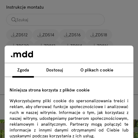
Instrukcje montażu
ZD512
ZD514
ZD516
ZD518
ZD520
ZD812
ZD814
ZD816
ZD818
ZD820
ZPS632
ZPS634
ZPS636
ZPS638
ZPS640
ZPS832
Zgoda
Dostosuj
O plikach cookie
ZPS834
ZPS836
ZPS838
ZPS840
Niniejsza strona korzysta z plików cookie
Wykorzystujemy pliki cookie do spersonalizowania treści i
reklam, aby oferować funkcje społecznościowe i analizować
ruch w naszej witrynie. Informacje o tym, jak korzystasz z
naszej witryny, udostępniamy partnerom społecznościowym,
reklamowym i analitycznym. Partnerzy mogą połączyć te
informacje z innymi danymi otrzymanymi od Ciebie lub
uzyskanymi podczas korzystania z ich usług.