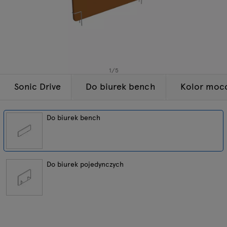
Lampy
Zapytania
Oferta
Tamo
Wszystkie meble
1
/
5
Sonic Drive
Do biurek bench
Kolor moc
Do biurek bench
Do biurek pojedynczych