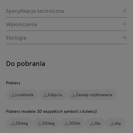
Specyfikacja techniczna
Wykończenia
Ekologia
Do pobrania
Pobierz
Lookbook
Zdjęcia
Zasady użytkowania
Pobierz modele 3D wszystkich symboli z kolekcji
2Ddwg
3Ddwg
3D3ds
fbx
skp