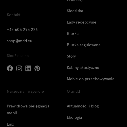
Siedziska
Kontakt
Lady recepcyjne
+48 605 293 226
Biurka
shop@mdd.eu
Biurka regulowane
Śledź nas na
Stoły
Kabiny akustyczne
Meble do przechowywania
Narzędzia i wsparcie
O .mdd
Prawidłowa pielęgnacja
Aktualności i blog
mebli
Ekologia
Linx