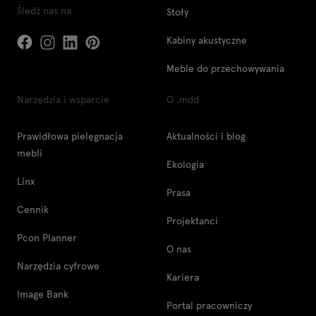
Śledź nas na
Stoły
Kabiny akustyczne
Meble do przechowywania
Narzędzia i wsparcie
O .mdd
Prawidłowa pielęgnacja
Aktualności i blog
mebli
Ekologia
Linx
Prasa
Cennik
Projektanci
Pcon Planner
O nas
Narzędzia cyfrowe
Kariera
Image Bank
Portal pracowniczy