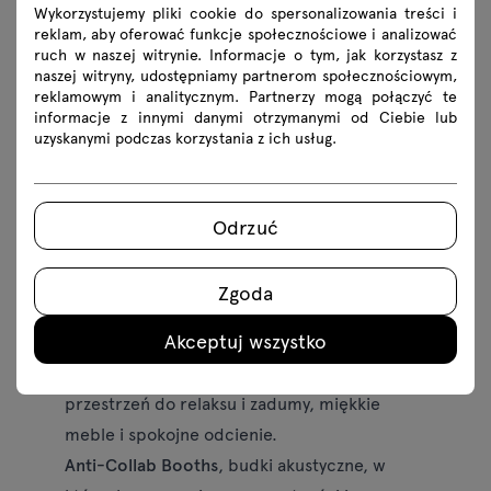
Wykorzystujemy pliki cookie do spersonalizowania treści i
reklam, aby oferować funkcje społecznościowe i analizować
ruch w naszej witrynie. Informacje o tym, jak korzystasz z
naszej witryny, udostępniamy partnerom społecznościowym,
reklamowym i analitycznym. Partnerzy mogą połączyć te
informacje z innymi danymi otrzymanymi od Ciebie lub
uzyskanymi podczas korzystania z ich usług.
Odrzuć
Zgoda
Plan stoiska targowego z podziałem na strefy
inspirowane częstotliwościami emocjonalnymi
Akceptuj wszystko
Anti-Wellness Lounge,
gdzie zamiast idealnej
(często wymuszonej) harmonii znajdziesz
przestrzeń do relaksu i zadumy, miękkie
meble i spokojne odcienie.
Anti-Collab Booths
, budki akustyczne, w