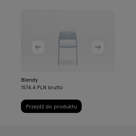
Lot
1047
P
Blendy
1574.4 PLN brutto
Przejdź do produktu