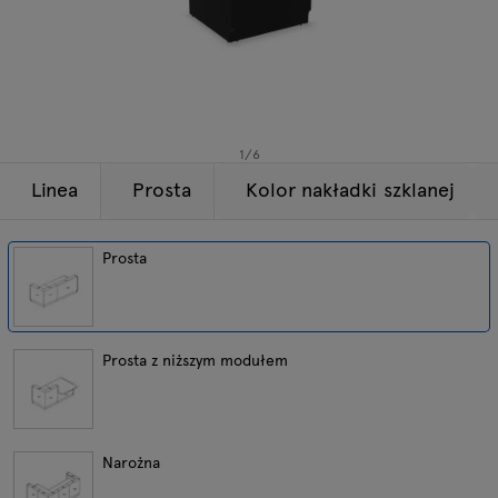
Lampy
Zapytania
Oferta
Tamo
Wszystkie meble
1
/
6
Linea
Prosta
Kolor nakładki szklanej
Prosta
Prosta z niższym modułem
Narożna