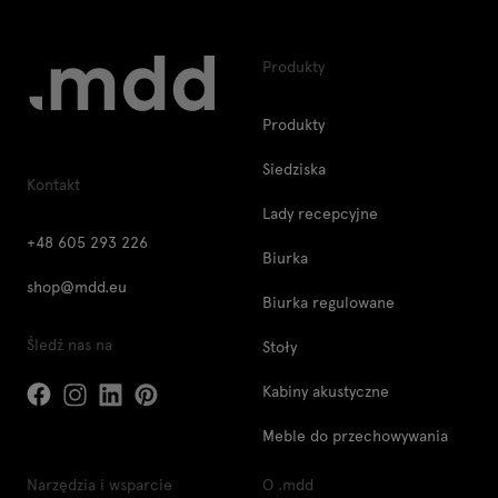
Produkty
Produkty
Siedziska
Kontakt
Lady recepcyjne
+48 605 293 226
Biurka
shop@mdd.eu
Biurka regulowane
Śledź nas na
Stoły
Kabiny akustyczne
Meble do przechowywania
Narzędzia i wsparcie
O .mdd