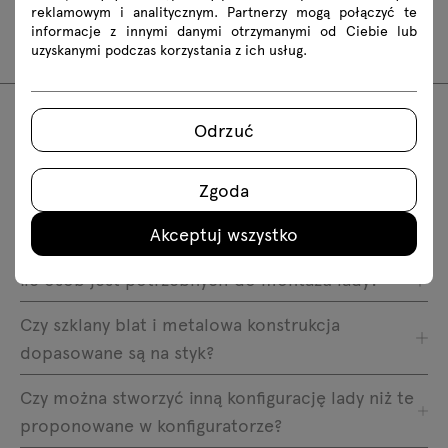
reklamowym i analitycznym. Partnerzy mogą połączyć te
informacje z innymi danymi otrzymanymi od Ciebie lub
LNB13
LNB15
LNU11
LNU18
uzyskanymi podczas korzystania z ich usług.
Odrzuć
FAQ
Zgoda
Jaka jest długość kabla zasilającego?
Akceptuj wszystko
Ile osób jest potrzebnych do montażu lady?
Czy szklany blat i metalowa konstrukcja
dopasowane są na styk?
Czy można stworzyć inną konfigurację lady niż te
proponowane w konfiguratorze?