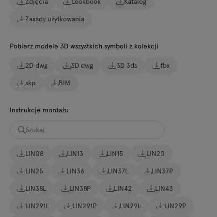
Zdjęcia
Lookbook
Katalog
Zasady użytkowania
Pobierz modele 3D wszystkich symboli z kolekcji
2D dwg
3D dwg
3D 3ds
fbx
skp
BIM
Instrukcje montażu
LIN08
LIN13
LIN15
LIN20
LIN25
LIN36
LIN37L
LIN37P
LIN38L
LIN38P
LIN42
LIN43
LIN291L
LIN291P
LIN29L
LIN29P