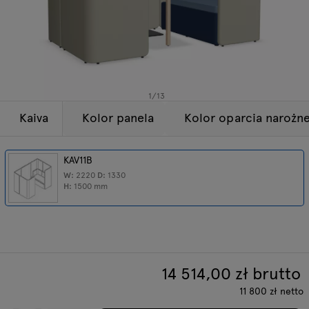
Lampy
Zapytania
Oferta
Tamo
Wszystkie meble
1
/
13
Kaiva
Kolor panela
Kolor oparcia narożn
KAV11B
W:
2220
D:
1330
H:
1500
mm
14 514,00
zł brutto
11 800
zł
netto