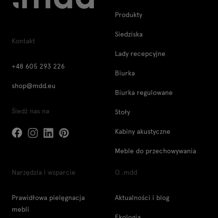
Produkty
Siedziska
Kontakt
Lady recepcyjne
+48 605 293 226
Biurka
shop@mdd.eu
Biurka regulowane
Śledź nas na
Stoły
Kabiny akustyczne
Meble do przechowywania
Narzędzia i wsparcie
O .mdd
Prawidłowa pielęgnacja
Aktualności i blog
mebli
Ekologia