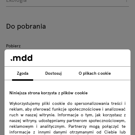
Do pobrania
Pobierz
Zdjęcia
Lookbook
Katalog
Zasady użytkowania
Zgoda
Dostosuj
O plikach cookie
Pobierz modele 3D wszystkich symboli z kolekcji
Niniejsza strona korzysta z plików cookie
2D dwg
3D dwg
3D 3ds
fbx
Wykorzystujemy pliki cookie do spersonalizowania treści i
skp
Revit
reklam, aby oferować funkcje społecznościowe i analizować
ruch w naszej witrynie. Informacje o tym, jak korzystasz z
naszej witryny, udostępniamy partnerom społecznościowym,
Instrukcje montażu
reklamowym i analitycznym. Partnerzy mogą połączyć te
informacje z innymi danymi otrzymanymi od Ciebie lub