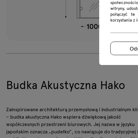
społecznościo
witryny, udos
połączyć te
korzystania z 
Od
Budka Akustyczna Hako
Zainspirowane architekturą przemysłową i industrialnym k
– budka akustyczna Hako wspiera dźwiękową jakość
współczesnych przestrzeni biurowych. Jej nazwa w języku
japońskim oznacza „pudełko”, co nawiązuje do tradycyjnej