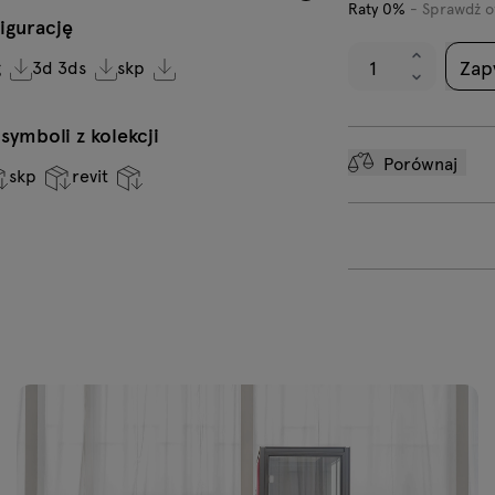
niebieski
N
Raty 0%
- Sprawdż o
igurację
Zap
g
3d 3ds
skp
VC-0236
V
Ciemny zielony
O
MC-2497-
M
68146 Zielony
6
ymboli z kolekcji
O
Porównaj
skp
revit