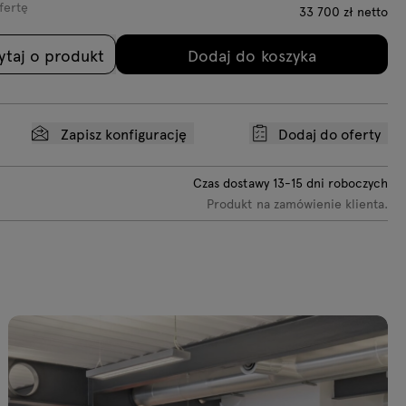
D:
250
iebieski
Granatowy
Butelkowy
fertę
33 700
zł
netto
H:
156
mm
zielony
+1110zł
ytaj o produkt
Dodaj do koszyka
C-0219
VC-0237 Jasny
VC-0238 Żółty
VC-0239
liwkowy
żółty
Ciemny
C-2497-
MC-2496-
MC-2496-
niebieski
2048
67015 Miętowy
62093 Jasny
liwkowy
oliwkowy
Zapisz konfigurację
Dodaj do oferty
Czas dostawy
13-15
dni roboczych
Produkt na zamówienie klienta.