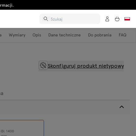
rmacji.
a
Wymiary
Opis
Dane techniczne
Do pobrania
FAQ
Skonfiguruj produkt nietypowy
na
0
D:
1400
1
mm