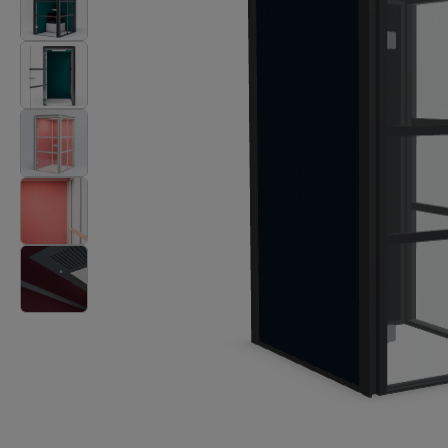
Stoły
Lampy
Tamo
Wszystkie meble