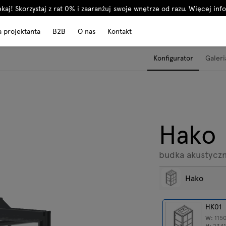
kaj! Skorzystaj z rat 0% i zaaranżuj swoje wnętrze od razu.
Więcej info
a projektanta
B2B
O nas
Kontakt
Konfigurator
Galeri
Hako
budka akustycz
Hako
HK01
W:
115
H:
234