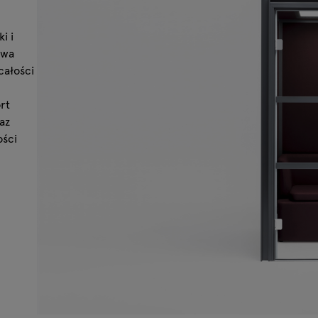
i i
owa
całości
rt
az
ości