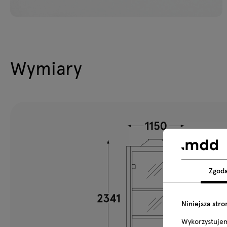
Wymiary
Zgod
Niniejsza stro
Wykorzystuje