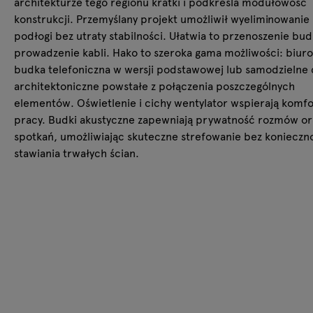
architekturze tego regionu kratki i podkreśla modułowość
konstrukcji. Przemyślany projekt umożliwił wyeliminowanie
podłogi bez utraty stabilności. Ułatwia to przenoszenie budk
prowadzenie kabli. Hako to szeroka gama możliwości: biur
budka telefoniczna w wersji podstawowej lub samodzielne 
architektoniczne powstałe z połączenia poszczególnych
elementów. Oświetlenie i cichy wentylator wspierają komfo
pracy. Budki akustyczne zapewniają prywatność rozmów or
spotkań, umożliwiając skuteczne strefowanie bez konieczn
stawiania trwałych ścian.