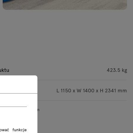
uktu
423.5 kg
czki
L 1150 x W 1400 x H 2341 mm
iary podane są w mm
rować funkcje