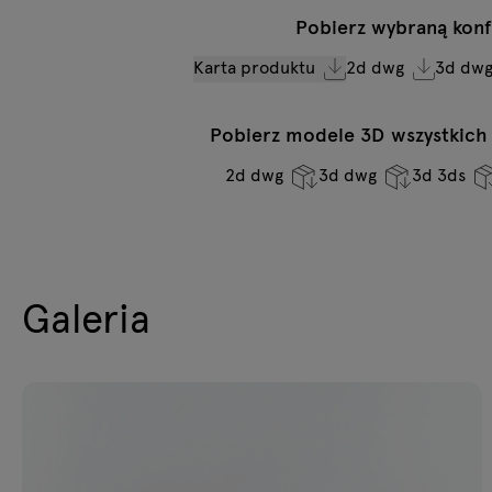
Pobierz wybraną konf
Karta produktu
2d dwg
3d dw
Pobierz modele 3D wszystkich s
2d dwg
3d dwg
3d 3ds
Galeria