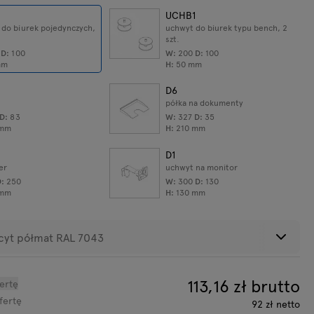
1
UCHB1
 do biurek pojedynczych,
uchwyt do biurek typu bench, 2
szt.
0
D:
100
W:
200
D:
100
mm
H:
50
mm
D6
półka na dokumenty
D:
83
W:
327
D:
35
mm
H:
210
mm
ktu:
1
kg
D1
er
uchwyt na monitor
D:
250
W:
300
D:
130
mm
H:
130
mm
cyt półmat RAL 7043
113,16
zł brutto
ertę
luminium
Antracyt
Czarny półmat
fertę
92
zł
netto
ółmat RAL
półmat RAL
RAL 9005