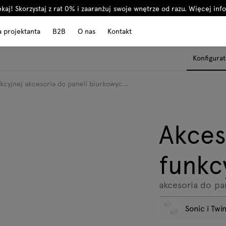
kaj! Skorzystaj z rat 0% i zaaranżuj swoje wnętrze od razu.
Więcej info
a projektanta
B2B
O nas
Kontakt
Konfigurat
nkcyjnej akcesoria do paneli biurkowyc...
Akces
funkc
akcesoria do pa
Sonic i Twi