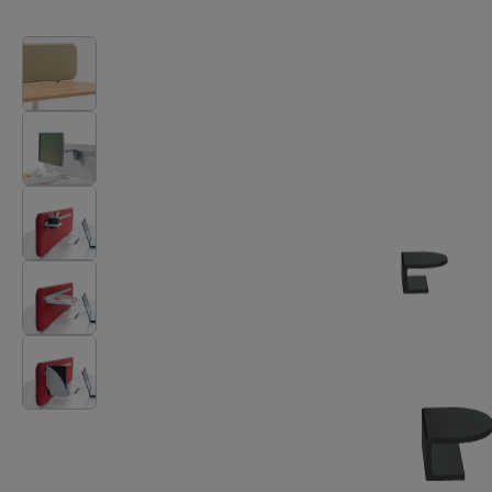
Stoły
Lampy
Tamo
Wszystkie meble