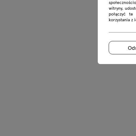
społecznościo
witryny, udos
połączyć te
korzystania z 
Od