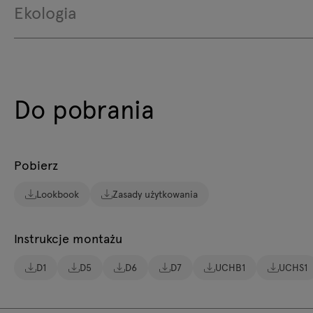
Ekologia
Do pobrania
Pobierz
Lookbook
Zasady użytkowania
Instrukcje montażu
D1
D5
D6
D7
UCHB1
UCHS1