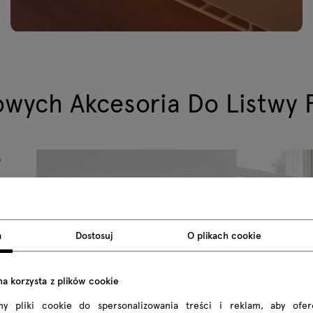
owych Akcesoria Do Listwy 
o
yjną
a,
a
Dostosuj
O plikach cookie
ją one
 też w
na korzysta z plików cookie
my pliki cookie do spersonalizowania treści i reklam, aby ofe