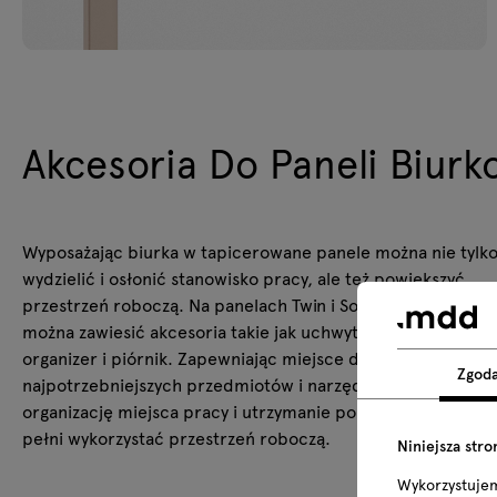
Akcesoria Do Paneli Biurk
Wyposażając biurka w tapicerowane panele można nie tylk
wydzielić i osłonić stanowisko pracy, ale też powiększyć
przestrzeń roboczą. Na panelach Twin i Sonic z listwą funkc
można zawiesić akcesoria takie jak uchwyt na monitor, półk
organizer i piórnik. Zapewniając miejsce do odłożenia
Zgod
najpotrzebniejszych przedmiotów i narzędzi pracy, ułatwia
organizację miejsca pracy i utrzymanie porządku, pozwalają
pełni wykorzystać przestrzeń roboczą.
Niniejsza stro
Wykorzystuje