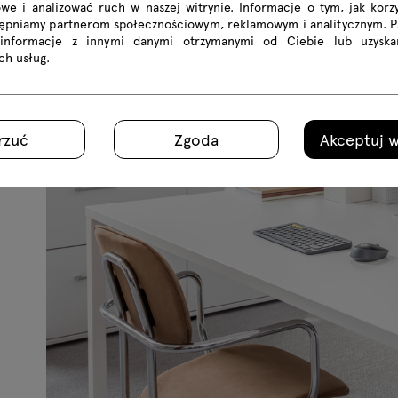
we i analizować ruch w naszej witrynie. Informacje o tym, jak korzy
tępniamy partnerom społecznościowym, reklamowym i analitycznym. 
 informacje z innymi danymi otrzymanymi od Ciebie lub uzyska
ich usług.
rzuć
Zgoda
Akceptuj w