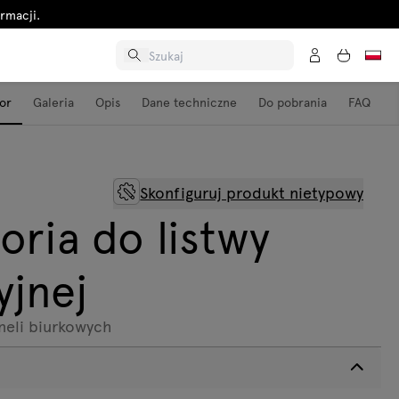
rmacji.
or
Galeria
Opis
Dane techniczne
Do pobrania
FAQ
Skonfiguruj produkt nietypowy
oria do listwy
yjnej
neli biurkowych
n