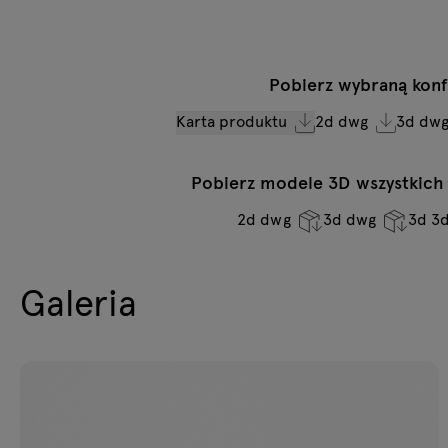
Pobierz wybraną konf
Karta produktu
2d dwg
3d dw
Pobierz modele 3D wszystkich s
2d dwg
3d dwg
3d 3
Galeria