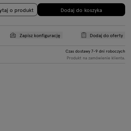
006
7043
ytaj o produkt
Dodaj do koszyka
Zapisz konfigurację
Dodaj do oferty
Czas dostawy
7-9
dni roboczych
Produkt na zamówienie klienta.