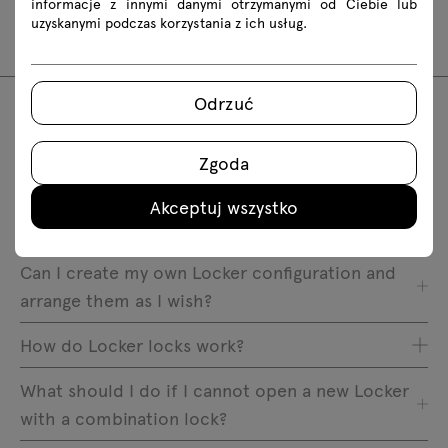
informacje z innymi danymi otrzymanymi od Ciebie lub
uzyskanymi podczas korzystania z ich usług.
LOK30
LOK40
Odrzuć
FAQ
Zgoda
Akceptuj wszystko
How should I look after and clean my furniture?
Can I create my own Locker configuration and
arrange them as I wish?
How do Locker locks work?
What should I do if I cannot open a new Locker
with a combination lock?