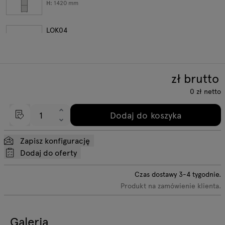
H:
1420
mm
LOK04
W:
402
D:
432
H:
1619
mm
zł brutto
LOK40
W:
450
D:
500
0
zł
netto
H:
1875
mm
Dodaj do koszyka
LOK05
W:
402
D:
432
Zapisz konfigurację
H:
2010
mm
Dodaj do oferty
Przejdź do układów gotowych
Czas dostawy
3-4
tygodnie.
Produkt na zamówienie klienta.
Galeria