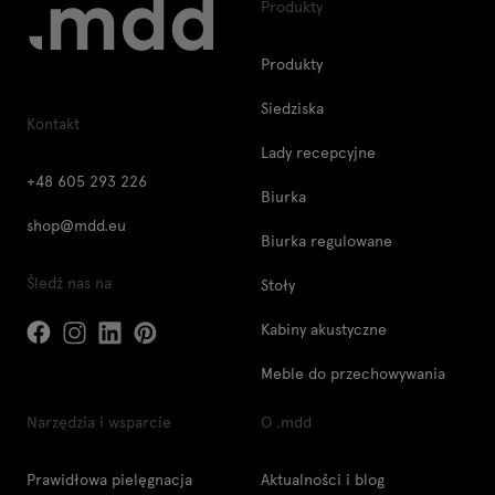
Produkty
Produkty
Siedziska
Kontakt
Lady recepcyjne
+48 605 293 226
Biurka
shop@mdd.eu
Biurka regulowane
Śledź nas na
Stoły
Kabiny akustyczne
Meble do przechowywania
Narzędzia i wsparcie
O .mdd
Prawidłowa pielęgnacja
Aktualności i blog