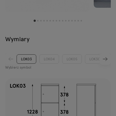
Wymiary
LOK03
LOK04
LOK05
LOK30
L
Wybierz symbol