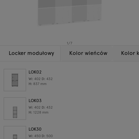
Lampy
Zapytania
Oferta
Tamo
Wszystkie meble
1
/
7
Locker modułowy
Kolor wieńców
Kolor 
LOK02
W:
402
D:
432
H:
837
mm
LOK03
W:
402
D:
432
H:
1228
mm
LOK30
W:
450
D:
500