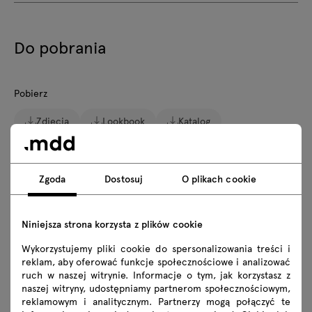
Do pobrania
Pobierz
Zdjęcia
Lookbook
Katalog
Zasady użytkowania
Zgoda
Dostosuj
O plikach cookie
Pobierz modele 3D wszystkich symboli z kolekcji
2D dwg
3D dwg
3D 3ds
fbx
Niniejsza strona korzysta z plików cookie
skp
Wykorzystujemy pliki cookie do spersonalizowania treści i
reklam, aby oferować funkcje społecznościowe i analizować
ruch w naszej witrynie. Informacje o tym, jak korzystasz z
Instrukcje montażu
naszej witryny, udostępniamy partnerom społecznościowym,
reklamowym i analitycznym. Partnerzy mogą połączyć te
LOK02
LOK03
LOK04
LOK05