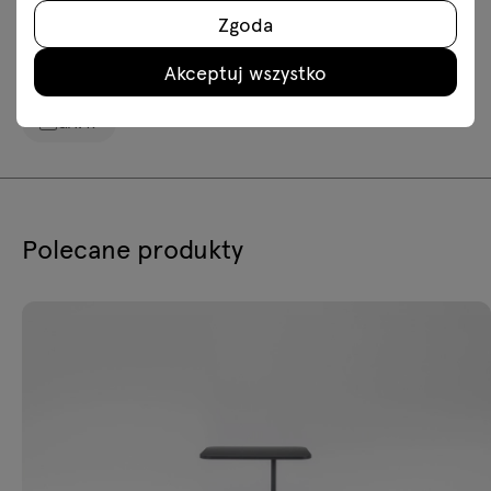
skp
Revit
Zgoda
Akceptuj wszystko
Instrukcje montażu
GAV19
Polecane produkty