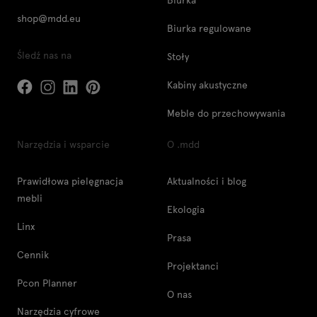
shop@mdd.eu
Biurka regulowane
Śledź nas na
Stoły
Kabiny akustyczne
Meble do przechowywania
Narzędzia i wsparcie
O .mdd
Prawidłowa pielęgnacja
Aktualności i blog
mebli
Ekologia
Linx
Prasa
Cennik
Projektanci
Pcon Planner
O nas
Narzędzia cyfrowe