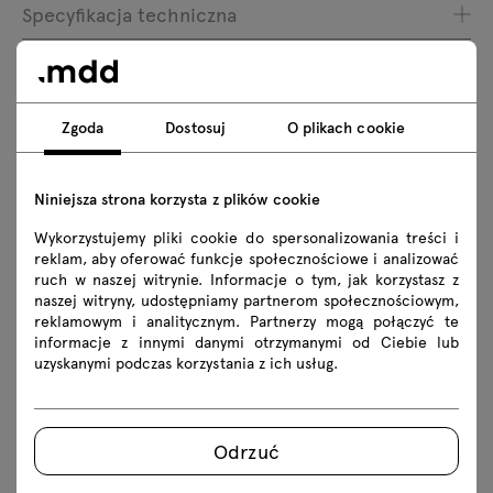
Specyfikacja techniczna
Wykończenia
Ekologia
Zgoda
Dostosuj
O plikach cookie
Niniejsza strona korzysta z plików cookie
Do pobrania
Wykorzystujemy pliki cookie do spersonalizowania treści i
reklam, aby oferować funkcje społecznościowe i analizować
ruch w naszej witrynie. Informacje o tym, jak korzystasz z
Pobierz
naszej witryny, udostępniamy partnerom społecznościowym,
reklamowym i analitycznym. Partnerzy mogą połączyć te
Kolekcje gabinetowe
Lookbook
Zdjęcia
informacje z innymi danymi otrzymanymi od Ciebie lub
uzyskanymi podczas korzystania z ich usług.
Zasady użytkowania
Pobierz modele 3D wszystkich symboli z kolekcji
Odrzuć
2D dwg
3D dwg
3D 3ds
fbx