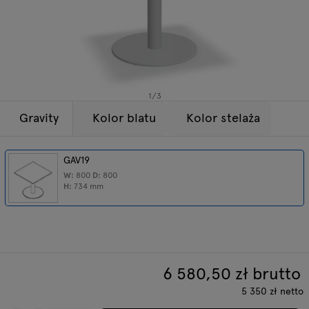
Lampy
Zapytania
Oferta
Tamo
Wszystkie meble
1
/
3
Gravity
Kolor blatu
Kolor stelaża
GAV19
W:
800
D:
800
H:
734
mm
6 580,50
zł brutto
5 350
zł
netto