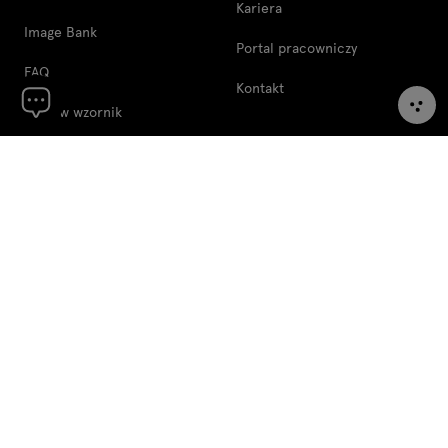
Kariera
Image Bank
Portal pracowniczy
FAQ
Kontakt
Zamów wzornik
Reklamacje
Informacje prawne
Regulamin
Polityka plików cookie
Polityka prywatności
Projekty współfinansowane
ze środków EU
Informacje o realizacji