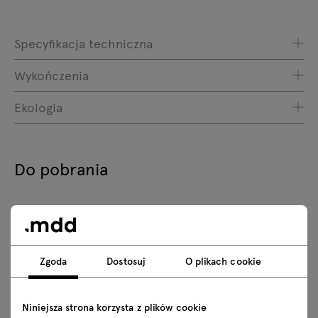
Specyfikacja techniczna
Wykończenia
Ekologia
Do pobrania
Pobierz
Kolekcje gabinetowe
Zdjęcia
Lookbook
Zgoda
Dostosuj
O plikach cookie
Katalog
Zasady użytkowania
Niniejsza strona korzysta z plików cookie
Pobierz modele 3D wszystkich symboli z kolekcji