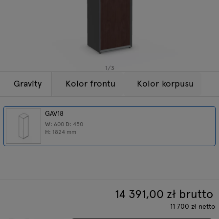
Lampy
Zapytania
Oferta
Tamo
Wszystkie meble
1
/
3
Gravity
Kolor frontu
Kolor korpusu
GAV18
W:
600
D:
450
H:
1824
mm
14 391,00
zł brutto
11 700
zł
netto