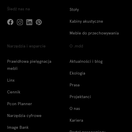
Śledź nas na
Stoły
Kabiny akustyczne
Meble do przechowywania
Narzędzia i wsparcie
O .mdd
Prawidłowa pielęgnacja
Aktualności i blog
mebli
Ekologia
Linx
Prasa
Cennik
Projektanci
Pcon Planner
O nas
Narzędzia cyfrowe
Kariera
Image Bank
Portal pracowniczy