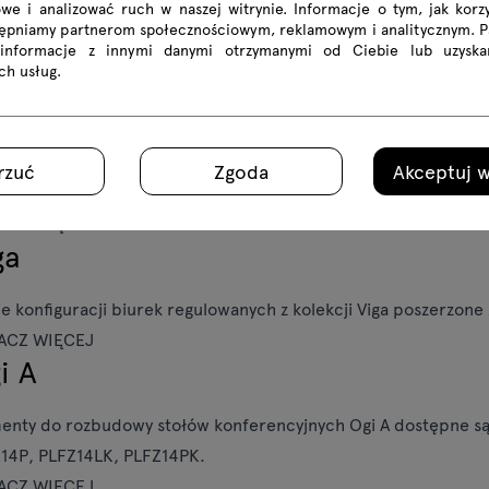
we i analizować ruch w naszej witrynie. Informacje o tym, jak korzy
tępniamy partnerom społecznościowym, reklamowym i analitycznym. 
 informacje z innymi danymi otrzymanymi od Ciebie lub uzyska
ich usług.
i Drive
ka i benche z kolekcji Ogi Drive są teraz dostępne także z blat
rzuć
Zgoda
Akceptuj w
mi.
ACZ WIĘCEJ
ga
e konfiguracji biurek regulowanych z kolekcji Viga poszerzone
ACZ WIĘCEJ
i A
enty do rozbudowy stołów konferencyjnych Ogi A dostępne są 
14P, PLFZ14LK, PLFZ14PK.
ACZ WIĘCEJ