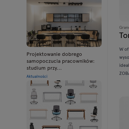
Gran
To
W of
Projektowanie dobrego
wyso
samopoczucia pracowników:
idea
studium przy...
ZOB
Aktualności