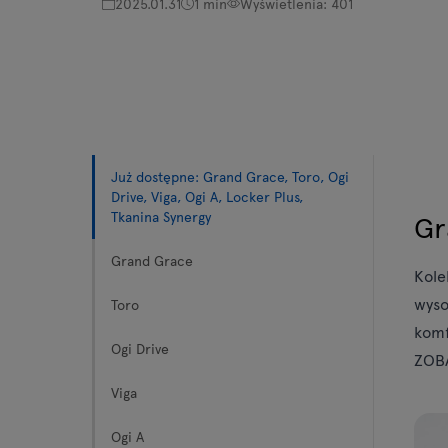
2025.01.31
1 min
Wyświetlenia: 401
Stoły
Lampy
Tamo
Już dostępne: Grand Grace, Toro, Ogi
Wszystkie meble
Drive, Viga, Ogi A, Locker Plus,
Tkanina Synergy
Gr
Grand Grace
Kole
wyso
Toro
komf
Ogi Drive
ZOB
Viga
Ogi A