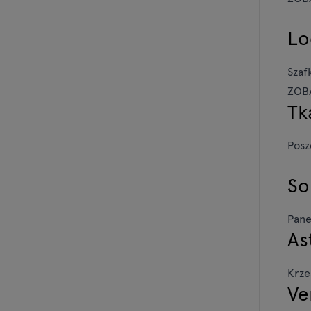
Lo
Szaf
ZOB
Tk
Posz
So
Pane
As
Krze
Ve