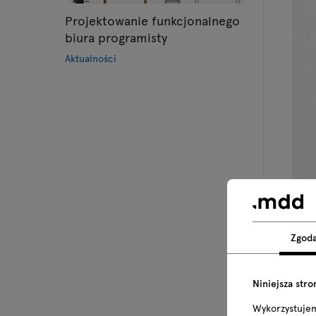
Projektowanie funkcjonalnego
biura programisty
Aktualności
Zgod
Niniejsza stro
Wykorzystuje