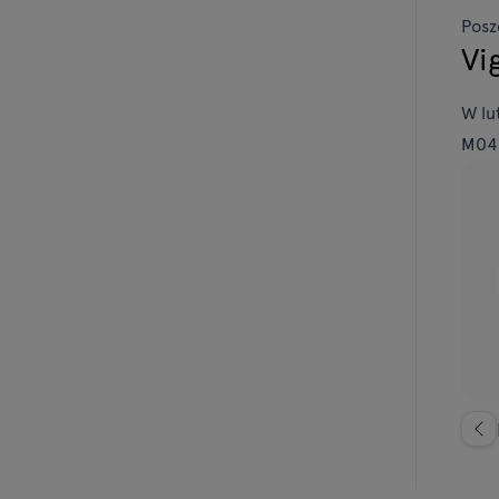
Posz
Vi
W lu
M04