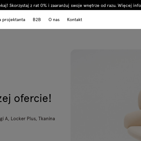
kaj! Skorzystaj z rat 0% i zaaranżuj swoje wnętrze od razu.
Więcej info
a projektanta
B2B
O nas
Kontakt
ej ofercie!
gi A, Locker Plus, Tkanina