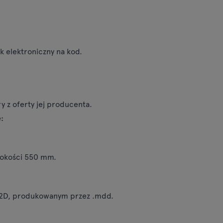
k elektroniczny na kod.
y z oferty jej producenta.
:
ysokości 550 mm.
m 2D, produkowanym przez .mdd.