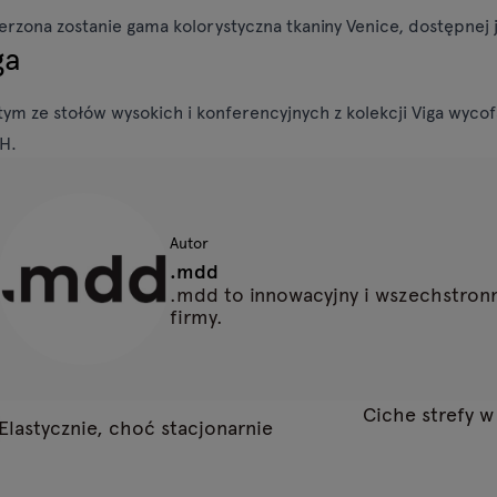
erzona zostanie gama kolorystyczna tkaniny Venice, dostępnej 
ga
tym ze stołów wysokich i konferencyjnych z kolekcji Viga wyc
H.
Autor
.mdd
.mdd to innowacyjny i wszechstronn
firmy.
Ciche strefy 
Elastycznie, choć stacjonarnie