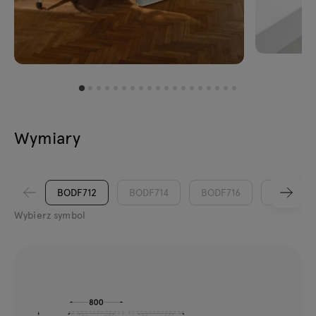
Wymiary
BODF712
BODF714
BODF716
BODF718
Wybierz symbol