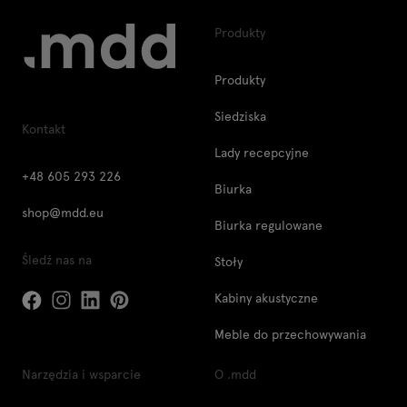
Produkty
Produkty
Siedziska
Kontakt
Lady recepcyjne
+48 605 293 226
Biurka
shop@mdd.eu
Biurka regulowane
Śledź nas na
Stoły
Kabiny akustyczne
Meble do przechowywania
Narzędzia i wsparcie
O .mdd