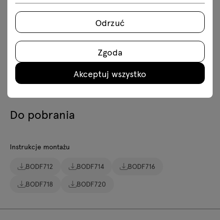
Odrzuć
Specyfikacja techniczna
Wykończenia
Zgoda
Ekologia
Akceptuj wszystko
Do pobrania
Instrukcje montażu
BODF712
BODF714
BODF716
BODF718
BODF720