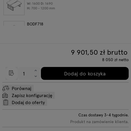
W:
1600
D:
1690
H:
700 - 1200
mm
BODF718
W:
1800
D:
1690
H:
700 - 1200
mm
9 901,50
zł brutto
BODF720
W:
2000
D:
1690
8 050
zł
netto
H:
700 - 1200
mm
Dodaj do koszyka
Porównaj
Zapisz konfigurację
Dodaj do oferty
Czas dostawy
3-4
tygodnie.
Produkt na zamówienie klienta.