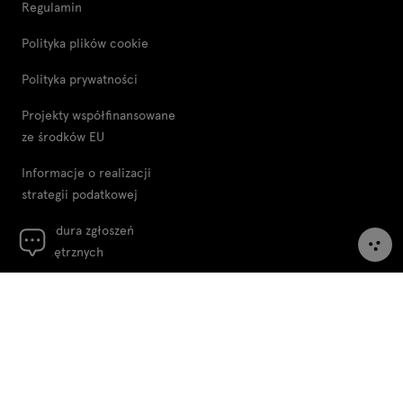
Regulamin
Polityka plików cookie
Polityka prywatności
Projekty współfinansowane
ze środków EU
Informacje o realizacji
strategii podatkowej
Procedura zgłoszeń
wewnętrznych
Unia Europejska
© .mdd 2026
Zmień region