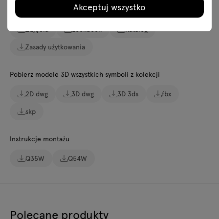
Akceptuj wszystko
Pobierz
Zdjęcia
Lookbook
Katalog
Zasady użytkowania
Pobierz modele 3D wszystkich symboli z kolekcji
2D dwg
3D dwg
3D 3ds
fbx
skp
Instrukcje montażu
Q35W
Q54W
Polecane produkty