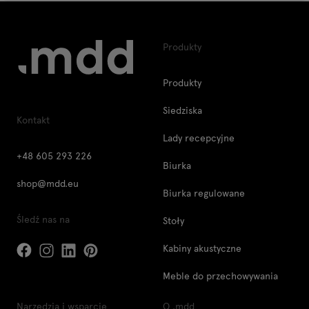
Produkty
Produkty
Siedziska
Kontakt
Lady recepcyjne
+48 605 293 226
Biurka
shop@mdd.eu
Biurka regulowane
Śledź nas na
Stoły
Kabiny akustyczne
Meble do przechowywania
Narzędzia i wsparcie
O .mdd