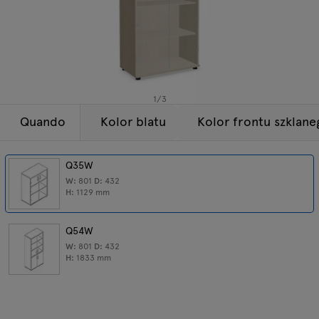
Lampy
Zapytania
Oferta
Tamo
Wszystkie meble
1
/
3
Quando
Kolor blatu
Kolor frontu szklane
Q35W
W:
801
D:
432
H:
1129
mm
Q54W
W:
801
D:
432
H:
1833
mm