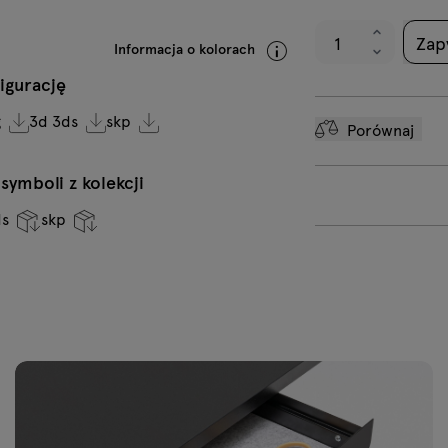
Zap
Informacja o kolorach
igurację
g
3d 3ds
skp
Porównaj
ymboli z kolekcji
ds
skp