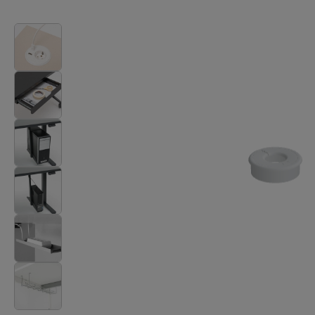
Stoły
Lampy
Tamo
Wszystkie meble