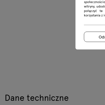
społecznościo
witryny, udos
połączyć te
korzystania z 
Od
Dane techniczne