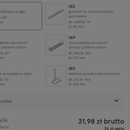
S82
 kablowy okrągły
grzebień do mocowania kabli
pod blatem
D:
80
mm
W:
1000
D:
70
H:
35
mm
S69
ablowa do biurek i
szyna kablowa do biurek i
 z blatem stałym
benchy z blatem stałym
0
D:
89
W:
580
D:
162
ktu:
0,1
kg
mm
H:
123
mm
S83
e prowadzenie kabli
zawiesie na jednostkę centralną
D:
70
W:
212
D:
460
mm
H:
605
mm
pastel
ox: 1x230V, 1xUSB A
, 1xUSB C charger
D:
80
mm
31,98
zł brutto
ertę
ntracyt
Czarny
Jasny szary
Beżowy
fertę
26
zł
netto