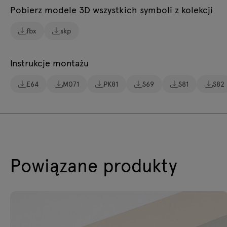
Pobierz modele 3D wszystkich symboli z kolekcji
fbx
skp
Instrukcje montażu
E64
M071
PK81
S69
S81
S82
Powiązane produkty