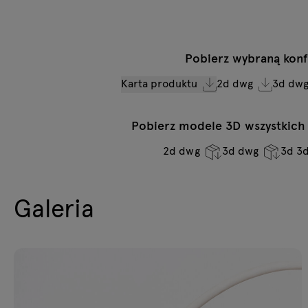
Pobierz wybraną konf
Karta produktu
2d dwg
3d dw
Pobierz modele 3D wszystkich s
2d dwg
3d dwg
3d 3
Galeria