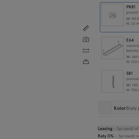
PK81
przelot
W:
80
H:
23
Pokaż wymiary
Screenshot
E64
szyna k
Własne wymiary
benchy
W:
46
Przybliżona waga produ
H:
120
S81
pionow
W:
140
H:
750
M071
Kolor
Biały 
mediab
charger
W:
80
H:
80
Leasing
- Sprawdż of
Biały pastel
A
Raty 0%
- Sprawdż o