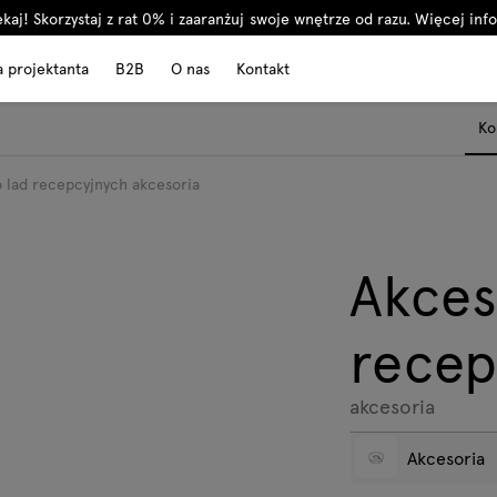
kaj! Skorzystaj z rat 0% i zaaranżuj swoje wnętrze od razu.
Więcej info
a projektanta
B2B
O nas
Kontakt
Ko
 lad recepcyjnych akcesoria
Akces
recep
akcesoria
Akcesoria