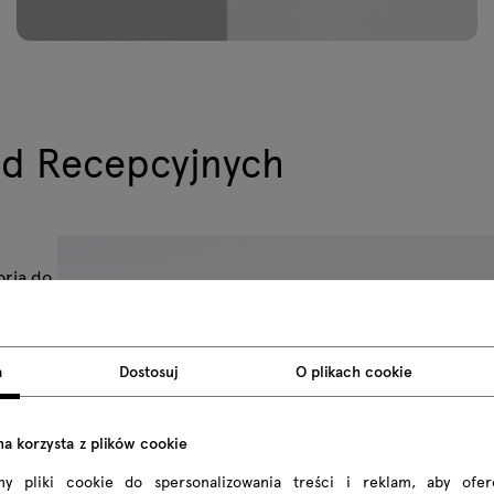
ad Recepcyjnych
i
oria do
orządek,
ny i
nie
a
Dostosuj
O plikach cookie
a
y
na korzysta z plików cookie
my pliki cookie do spersonalizowania treści i reklam, aby ofe