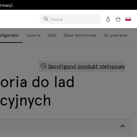
rmacji.
nfigurator
Galeria
Opis
Dane techniczne
Do pobrania
Skonfiguruj produkt nietypowy
oria do lad
cyjnych