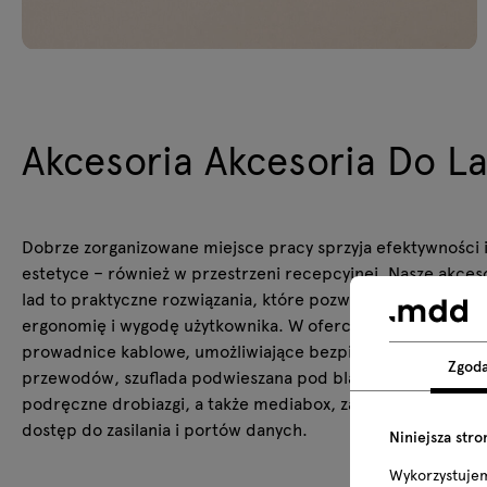
Akcesoria Akcesoria Do L
Dobrze zorganizowane miejsce pracy sprzyja efektywności 
estetyce – również w przestrzeni recepcyjnej. Nasze akces
lad to praktyczne rozwiązania, które pozwalają zadbać o p
ergonomię i wygodę użytkownika. W ofercie znajdują się: szy
prowadnice kablowe, umożliwiające bezpieczne prowadze
Zgod
przewodów, szuflada podwieszana pod blatem roboczym n
podręczne drobiazgi, a także mediabox, zapewniający łatw
dostęp do zasilania i portów danych.
Niniejsza stro
Wykorzystuje