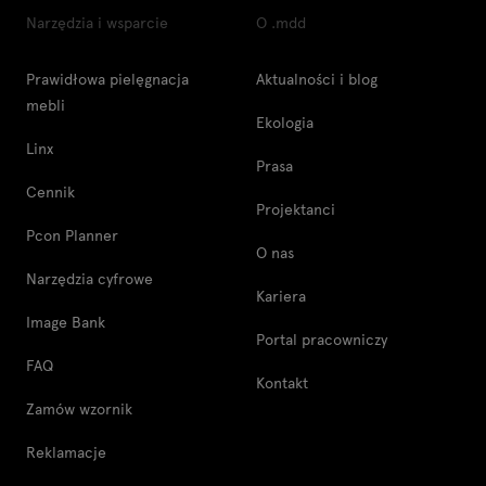
Narzędzia i wsparcie
O .mdd
Prawidłowa pielęgnacja
Aktualności i blog
mebli
Ekologia
Linx
Prasa
Cennik
Projektanci
Pcon Planner
O nas
Narzędzia cyfrowe
Kariera
Image Bank
Portal pracowniczy
FAQ
Kontakt
Zamów wzornik
Reklamacje