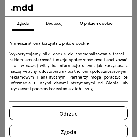
Astro
The Astro office chair will be available with a 2D
armrest, manufactured by .mdd.
Zgoda
Dostosuj
O plikach cookie
Venice
The colour range of the Venice fabric, available as seat
upholstery for office chairs, will be extended.
Niniejsza strona korzysta z plików cookie
Viga
Wykorzystujemy pliki cookie do spersonalizowania treści i
reklam, aby oferować funkcje społecznościowe i analizować
In February, the option to select the M04 and M04H
ruch w naszej witrynie. Informacje o tym, jak korzystasz z
mediaboxes will be withdrawn from the Viga high and
naszej witryny, udostępniamy partnerom społecznościowym,
conference tables.
reklamowym i analitycznym. Partnerzy mogą połączyć te
informacje z innymi danymi otrzymanymi od Ciebie lub
uzyskanymi podczas korzystania z ich usług.
Odrzuć
Zgoda