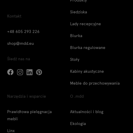
Siedziska
Kontakt
Lady recepcyjne
+48 605 293 226
Biurka
shop@mdd.eu
Biurka regulowane
Śledź nas na
Stoły
Kabiny akustyczne
Meble do przechowywania
Narzędzia i wsparcie
O .mdd
Prawidłowa pielęgnacja
Aktualności i blog
mebli
Ekologia
Linx