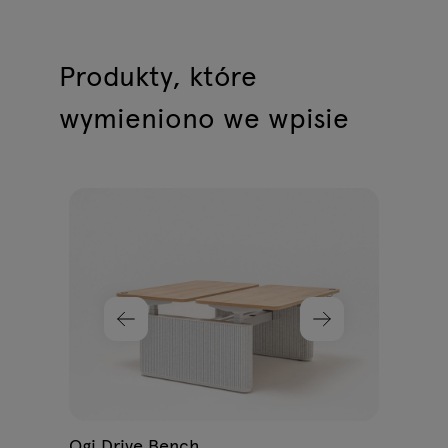
Produkty, które
wymieniono we wpisie
Ogi 
499
P
Ogi Drive Bench