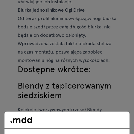
ułatwiające ich instalację.
Biurka jednosilnikowe Ogi Drive
Od teraz profil aluminiowy łączący nogi biurka
będzie szedł przez całą długość biurka, nie
będzie on dodatkowo osłonięty.
Wprowadzona została także blokada stelaża
na czas montażu, pozwalająca zapobiec
montowaniu nóg na różnych wysokościach.
Dostępne wkrótce:
Blendy z tapicerowanym
siedziskiem
Kolekcję tworzywowych krzeseł Blendy
uzupełnią modele z tapicerowanymi
siedziskami, zapewniające jeszcze więcej