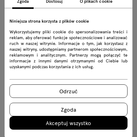
wygody użytkowania.
Zgoda
Dostosuj
O plikach cookie
Niniejsza strona korzysta z plików cookie
Wykorzystujemy pliki cookie do spersonalizowania treści i
reklam, aby oferować funkcje społecznościowe i analizować
ruch w naszej witrynie. Informacje o tym, jak korzystasz z
naszej witryny, udostępniamy partnerom społecznościowym,
reklamowym i analitycznym. Partnerzy mogą połączyć te
informacje z innymi danymi otrzymanymi od Ciebie lub
uzyskanymi podczas korzystania z ich usług.
Odrzuć
Krzesła Blendy z poduszkami
Nowe konfiguracje sofy
Linka
Zgoda
Akceptuj wszystko
Sofa modułowa Linka od stycznia dostępna
będzie także w konfiguracji narożnej. Układy