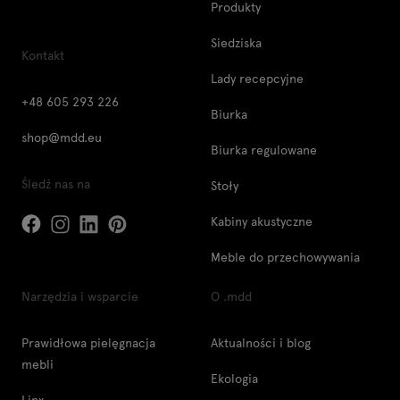
Produkty
Siedziska
Kontakt
Lady recepcyjne
+48 605 293 226
Biurka
shop@mdd.eu
Biurka regulowane
Śledź nas na
Stoły
Kabiny akustyczne
Meble do przechowywania
Narzędzia i wsparcie
O .mdd
Prawidłowa pielęgnacja
Aktualności i blog
mebli
Ekologia
Linx