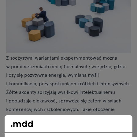
Z soczystymi wariantami eksperymentować można
w pomieszczeniach mniej formalnych; wszędzie, gdzie
liczy się pozytywna energia, wymiana myśli
i komunikacja, przy spotkaniach krótkich i intensywnych.
Żółte akcenty sprzyjają wysiłkowi intelektualnemu
i pobudzają ciekawość, sprawdzą się zatem w salach
konferencyjnych i szkoleniowych. Takie otoczenie
korzystnie działa na osoby przygnębione: nie ułatwia
wyciszenia, lecz ładuje akumulatory.
Żółty szczególnie dobrze prezentuje się w zestawieniu