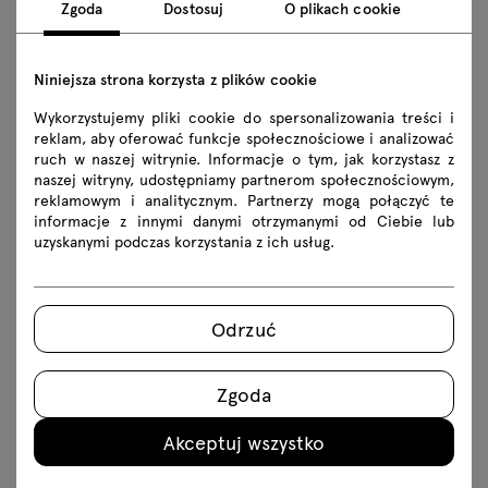
Zgoda
Dostosuj
O plikach cookie
z czernią, bielą lub fioletem. Współgra z błękitem
i zielonym. Bardzo energetyczny jest mariaż żółtego
Niniejsza strona korzysta z plików cookie
i pomarańczowego, spokojniejszy zestaw z szarościami.
Wykorzystujemy pliki cookie do spersonalizowania treści i
reklam, aby oferować funkcje społecznościowe i analizować
ruch w naszej witrynie. Informacje o tym, jak korzystasz z
naszej witryny, udostępniamy partnerom społecznościowym,
reklamowym i analitycznym. Partnerzy mogą połączyć te
informacje z innymi danymi otrzymanymi od Ciebie lub
uzyskanymi podczas korzystania z ich usług.
Autor
Odrzuć
.mdd
.mdd to innowacyjny i
wszechstronny partner
Zgoda
wspierający rozwój Twojej firmy.
Akceptuj wszystko
Nowości produktowe: nowe
wymiary Gobo, Coda bez