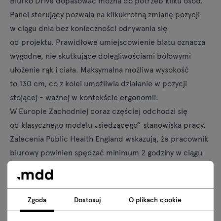
Biurko Drive
dopasować można do potrzeb kilku osób.
Panel sterujący pozwala na kilkukrotną zmianę pozycji
w ciągu dnia bez konieczności odrywania się
od projektu. Prawidłowe umiejscowienie blatu oznacza
wygodne, nie skutkujące dolegliwościami bólowymi
ułożenie rąk i ciała. Maksymalna możliwa wysokość
to 130 cm, co z kolei umożliwia działanie w pozycji
stojącej - ważnej w kontekście ergonomii.
W Europie Zachodniej coraz częściej odchodzi się
od klasycznego modelu „siedzącego” stanowiska pracy.
Zalecenia Public Health England wskazują, że pracownik
biurowy powinien spędzać minimum 2 godziny w ciągu
dnia stojąc bądź chodząc. W Polsce zaś ponad 75%
zatrudnionych nie korzysta nawet z pięciominutowej
przerwy przysługującej im po każdej przepracowanej
Zgoda
Dostosuj
O plikach cookie
przy komputerze godzinie.