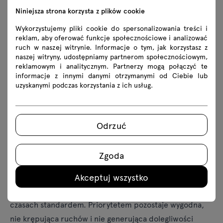
Niniejsza strona korzysta z plików cookie
Wykorzystujemy pliki cookie do spersonalizowania treści i
reklam, aby oferować funkcje społecznościowe i analizować
ruch w naszej witrynie. Informacje o tym, jak korzystasz z
naszej witryny, udostępniamy partnerom społecznościowym,
reklamowym i analitycznym. Partnerzy mogą połączyć te
informacje z innymi danymi otrzymanymi od Ciebie lub
uzyskanymi podczas korzystania z ich usług.
Odrzuć
Krzesła
Zgoda
Podstawą pozostaje praca siedząca, a oczywistą bazę
Akceptuj wszystko
stanowi krzesło. Wyposażenie go w kółka, mechanizm
obrotowy czy profilowane oparcie jest w dzisiejszych
czasach standardem. Priorytetem pozostaje wygodna,
nie krępująca ruchów i nie generująca dolegliwości