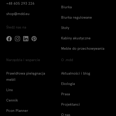
+48 605 293 226
Biurka
shop@mdd.eu
Biurka regulowane
Śledź nas na
Stoły
Kabiny akustyczne
Meble do przechowywania
Narzędzia i wsparcie
O .mdd
Prawidłowa pielęgnacja
Aktualności i blog
mebli
Ekologia
Linx
Prasa
Cennik
Projektanci
Pcon Planner
O nas