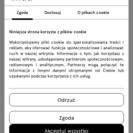
Łóżko Drewniane Hug
Zgoda
Dostosuj
O plikach cookie
Niniejsza strona korzysta z plików cookie
Wykorzystujemy pliki cookie do spersonalizowania treści i
reklam, aby oferować funkcje społecznościowe i analizować
ruch w naszej witrynie. Informacje o tym, jak korzystasz z
naszej witryny, udostępniamy partnerom społecznościowym,
reklamowym i analitycznym. Partnerzy mogą połączyć te
informacje z innymi danymi otrzymanymi od Ciebie lub
uzyskanymi podczas korzystania z ich usług.
Odrzuć
Zgoda
Hug to połączenie rzeźbiarskiej formy, funkcjonalności i
naturalnego piękna drewna. Wygięte wezgłowie tworzy
Akceptuj wszystko