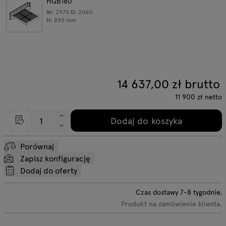
HGB180
W:
2970
D:
2060
H:
895
mm
14 637,00
zł brutto
11 900
zł
netto
Dodaj do koszyka
Porównaj
Zapisz konfigurację
Dodaj do oferty
Czas dostawy
7-8
tygodnie.
Produkt na zamówienie klienta.