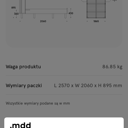
Waga produktu
86.85 kg
Wymiary paczki
L 2570 x W 2060 x H 895 mm
Wszystkie wymiary podane są w mm