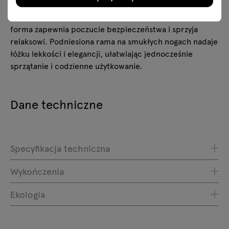
intymną, przytulną przestrzeń, która symbolicznie
oddziela strefę wypoczynku od codziennego życia. Taka
forma zapewnia poczucie bezpieczeństwa i sprzyja
relaksowi. Podniesiona rama na smukłych nogach nadaje
łóżku lekkości i elegancji, ułatwiając jednocześnie
sprzątanie i codzienne użytkowanie.
Dane techniczne
Specyfikacja techniczna
Wykończenia
Ekologia