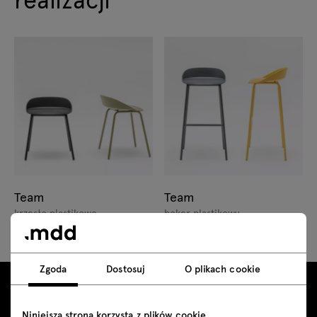
Team
Team
krzesło plastikowe
hoker plastikowy
Zgoda
Dostosuj
O plikach cookie
Niniejsza strona korzysta z plików cookie