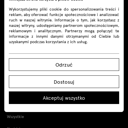
Wykorzystujemy pliki cookie do spersonalizowania treści i
reklam, aby oferować funkcje społecznościowe i analizować
ruch w naszej witrynie. Informacje o tym, jak korzystasz z
naszej witryny, udostępniamy partnerom społecznościowym,
Kontakt
reklamowym i analitycznym. Partnerzy mogą połączyć te
informacje z innymi danymi otrzymanymi od Ciebie lub
uzyskanymi podczas korzystania z ich usług.
+48 605 293 226
shop@mdd.eu
Odrzuć
Śledź nas
Dostosuj
Akceptuj wszystko
Produkty
Wszystkie