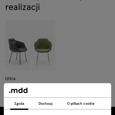
realizacji
Ultra
tapicerowane krzesło
kubełkowe
Zgoda
Dostosuj
O plikach cookie