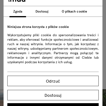
Charakterystyczną cechą kolekcji Flaner są
Zgoda
Dostosuj
O plikach cookie
wygięte nogi, wspólne dla wszystkich siedzisk i
stołów z rodziny. Ten nietypowy detal
Niniejsza strona korzysta z plików cookie
uwspółcześnia typologię metalowych mebli
Wykorzystujemy pliki cookie do spersonalizowania treści i
miejskich i zewnętrznych, jednocześnie ożywiając
reklam, aby oferować funkcje społecznościowe i analizować
ich oszczędną konstrukcję. Maria Jeglińska-
ruch w naszej witrynie. Informacje o tym, jak korzystasz z
naszej witryny, udostępniamy partnerom społecznościowym,
Adamczewska, projektantka rodziny Flaner,
reklamowym i analitycznym. Partnerzy mogą połączyć te
chciała stworzyć kolekcję o charakterystycznym,
informacje z innymi danymi otrzymanymi od Ciebie lub
natychmiastowo rozpoznawalnym rysunku.
uzyskanymi podczas korzystania z ich usług.
Równie ważne było to, aby przeznaczenie mebli
było intuicyjnie rozumiane przez użytkowników.
Odrzuć
Dostosuj
Lookbook