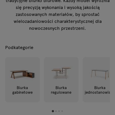
tradycyjne biurko biurowe. Każdy model wyróżnia
Zapytania
Lampy
się precyzją wykonania i wysoką jakością
Oferta
zastosowanych materiałów, by sprostać
Tamo
wielozadaniowości charakterystycznej dla
nowoczesnych przestrzeni.
Wszystkie meble
Podkategorie
Biurka
Biurka
Biurka
gabinetowe
regulowane
jednostanowisk