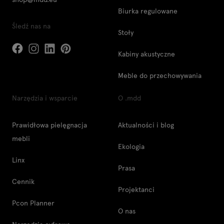
Biurka regulowane
Śledź nas na
Stoły
Kabiny akustyczne
Meble do przechowywania
Narzędzia i wsparcie
O .mdd
Prawidłowa pielęgnacja
Aktualności i blog
mebli
Ekologia
Linx
Prasa
Cennik
Projektanci
Pcon Planner
O nas