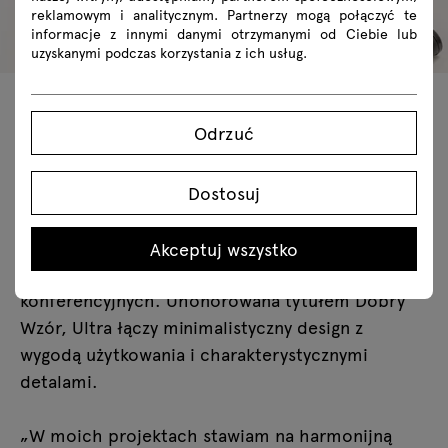
reklamowym i analitycznym. Partnerzy mogą połączyć te
informacje z innymi danymi otrzymanymi od Ciebie lub
uzyskanymi podczas korzystania z ich usług.
Design, który inspiruje
Odrzuć
Dostosuj
Kolekcja Ultra autorstwa Krystiana Kowalskiego to
połączenie elegancji i funkcjonalności w
Akceptuj wszystko
nowoczesnych przestrzeniach biurowych i
konferencyjnych. Uhonorowana tytułem Dobry
Wzór, Ultra łączy minimalistyczny design z
wygodą użytkowania i charakterystycznymi
detalami.
„W moich projektach stawiam na harmonijną