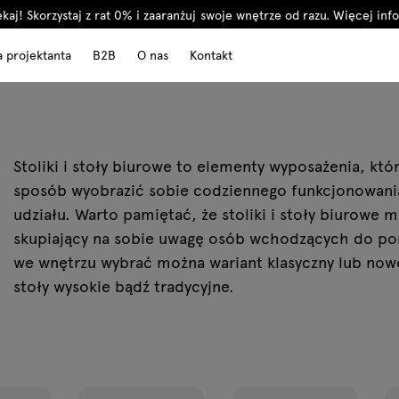
kaj! Skorzystaj z rat 0% i zaaranżuj swoje wnętrze od razu.
Więcej info
a projektanta
B2B
O nas
Kontakt
Stoliki i stoły biurowe to elementy wyposażenia, któ
sposób wyobrazić sobie codziennego funkcjonowania
udziału. Warto pamiętać, że stoliki i stoły biurowe
skupiający na sobie uwagę osób wchodzących do pom
we wnętrzu wybrać można wariant klasyczny lub no
stoły wysokie bądź tradycyjne.