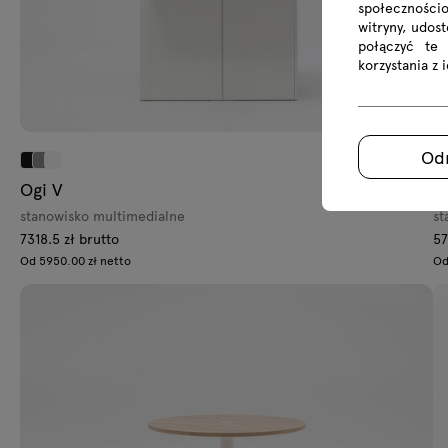
społecznościo
witryny, udos
połączyć te
korzystania z 
Od
Ogi V
O
stanowisko multimedialne
st
7318.5 zł brutto
57
Od 5950.00 zł netto
Od