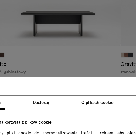
ito
Gravit
ół gabinetowy
stanowi
22.7 zł brutto
56457 z
 4490.00 zł netto
Od 45900
a
Dostosuj
O plikach cookie
na korzysta z plików cookie
my pliki cookie do spersonalizowania treści i reklam, aby ofe