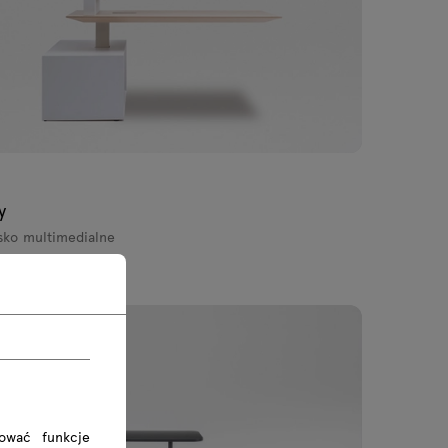
y
sko multimedialne
ł brutto
.00 zł netto
rować funkcje