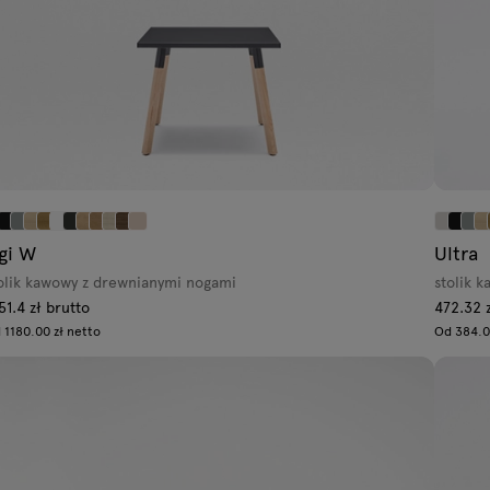
gi W
Ultra
olik kawowy z drewnianymi nogami
stolik 
51.4 zł brutto
472.32 
 1180.00 zł netto
Od 384.0