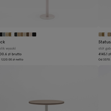
ack
Status
olik wysoki
stół ga
00.6 zł brutto
4145.1 z
 1220.00 zł netto
Od 3370.