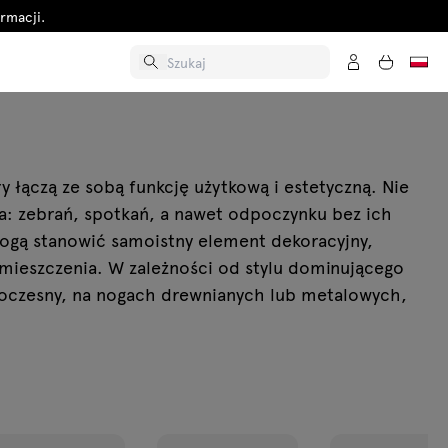
rmacji.
ry łączą ze sobą funkcję użytkową i estetyczną. Nie
: zebrań, spotkań, a nawet odpoczynku bez ich
 mogą stanowić samoistny element dekoracyjny,
ieszczenia. W zależności od stylu dominującego
woczesny, na nogach drewnianych lub metalowych,