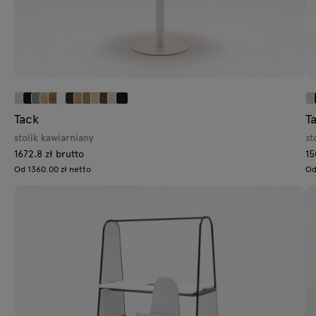
Tack
T
stolik kawiarniany
st
1672.8 zł brutto
15
Od 1360.00 zł netto
Od