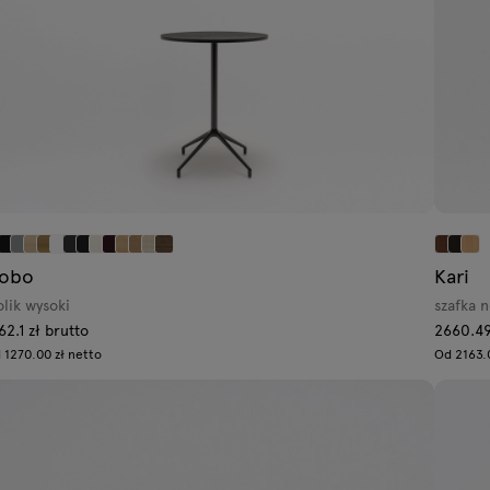
obo
Kari
olik wysoki
szafka 
62.1 zł brutto
2660.49
 1270.00 zł netto
Od 2163.