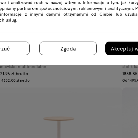
we i analizować ruch w naszej witrynie. Informacje o tym, jak korzy
tępniamy partnerom społecznościowym, reklamowym i analitycznym. 
 informacje z innymi danymi otrzymanymi od Ciebie lub uzyska
ich usług.
rzuć
Zgoda
Akceptuj w
gi W
Hako
anowisko multimedialne
stolik 
21.96 zł brutto
1838.85
 4652.00 zł netto
Od 1495.