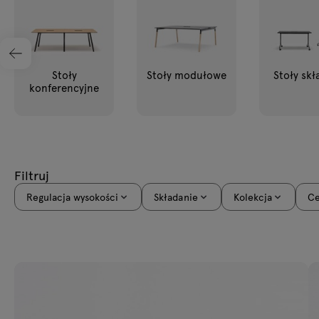
Stoły
Lampy
Stoły
Stoły modułowe
Stoły sk
Tamo
konferencyjne
Wszystkie meble
Filtruj
Regulacja wysokości
Składanie
Kolekcja
C