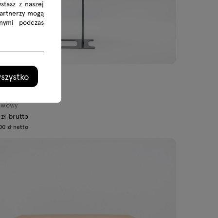
stasz z naszej
Partnerzy mogą
nymi podczas
szystko
kawowy
 zł brutto
00 zł netto