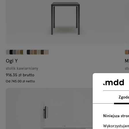
Ogi Y
M
stolik kawiarniany
st
916.35 zł brutto
55
Od 745.00 zł netto
Od
Zgod
Niniejsza stro
Wykorzystuje