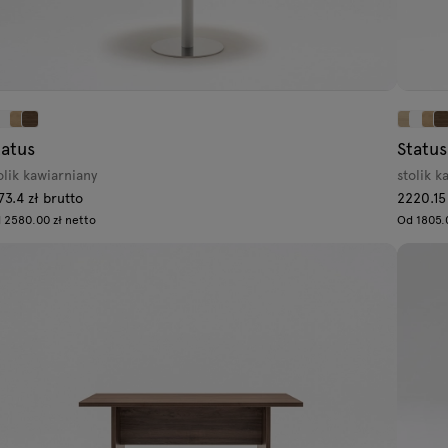
tatus
Status
olik kawiarniany
stolik 
73.4 zł brutto
2220.15
 2580.00 zł netto
Od 1805.