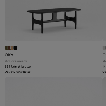
Olfo
O
stół drewniany
st
9399.66 zł brutto
14
Od 7642.00 zł netto
Od