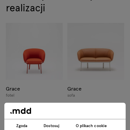
realizacji
Grace
Grace
fotel
sofa
Zgoda
Dostosuj
O plikach cookie