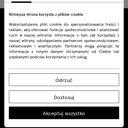
Niniejsza strona korzysta z plików cookie
Wykorzystujemy pliki cookie do spersonalizowania treści i
reklam, aby oferować funkcje społecznościowe i analizować
ruch w naszej witrynie. Informacje o tym, jak korzystasz z
naszej witryny, udostępniamy partnerom społecznościowym,
reklamowym i analitycznym. Partnerzy mogą połączyć te
informacje z innymi danymi otrzymanymi od Ciebie lub
uzyskanymi podczas korzystania z ich usług.
Kontakt
+48 605 293 226
Odrzuć
shop@mdd.eu
Dostosuj
Śledź nas
Akceptuj wszystko