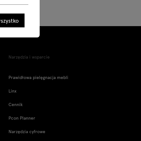
szystko
Narzędzia i wsparcie
Prawidłowa pielęgnacja mebli
Linx
Cennik
Pcon Planner
Narzędzia cyfrowe