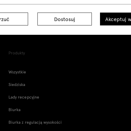
rzuć
Dostosuj
Akceptuj w
Produkty
Wszystkie
Siedziska
Lady recepcyjne
Biurka
Biurka z regulacją wysokości