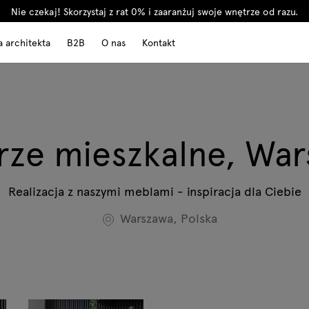
Nie czekaj! Skorzystaj z rat 0% i zaaranżuj swoje wnętrze od razu.
a architekta
B2B
O nas
Kontakt
ze mieszkalne, Wa
Realizacja z naszymi meblami - inspiracja dla Ciebie
Warszawa, Polska