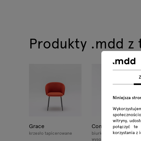
Produkty .mdd z te
Niniejsza stro
Wykorzystuje
społecznościo
witryny, udos
Grace
Compact Drive
połączyć te
korzystania z 
krzesło tapicerowane
biurko z regulacją
wysokości składane