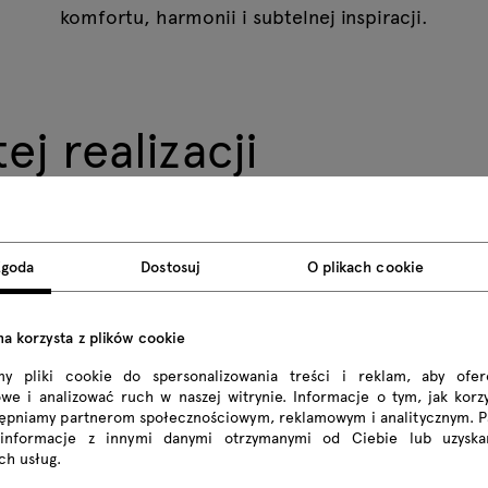
komfortu, harmonii i subtelnej inspiracji.
j realizacji
Zgoda
Dostosuj
O plikach cookie
na korzysta z plików cookie
my pliki cookie do spersonalizowania treści i reklam, aby ofe
we i analizować ruch w naszej witrynie. Informacje o tym, jak korzy
tępniamy partnerom społecznościowym, reklamowym i analitycznym. 
 informacje z innymi danymi otrzymanymi od Ciebie lub uzyska
ich usług.