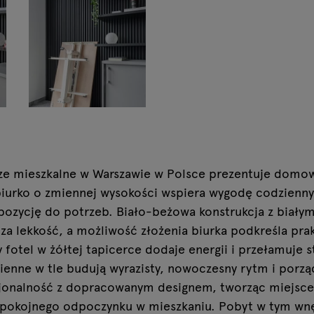
ze mieszkalne w Warszawie w Polsce prezentuje domow
biurko o zmiennej wysokości wspiera wygodę codzienny
ozycję do potrzeb. Biało-beżowa konstrukcja z białym
a lekkość, a możliwość złożenia biurka podkreśla prak
 fotel w żółtej tapicerce dodaje energii i przełamuje 
ienne w tle budują wyrazisty, nowoczesny rytm i porzą
cjonalność z dopracowanym designem, tworząc miejsce
 spokojnego odpoczynku w mieszkaniu. Pobyt w tym wn