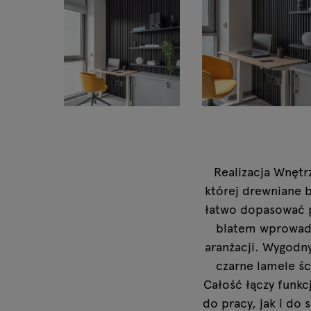
Lampy
Tamo
Realizacja Wnętr
której drewniane 
łatwo dopasować p
blatem wprowadz
aranżacji. Wygodny
czarne lamele śc
Całość łączy funk
do pracy, jak i do