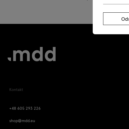
Od
Kontakt
+48 605 293 226
shop@mdd.eu