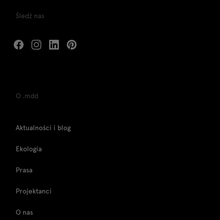
Śledź nas
O .mdd
Aktualności i blog
Ekologia
Prasa
Projektanci
O nas