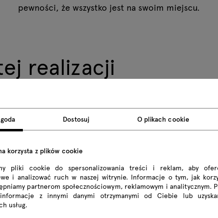
pewności, że wszystko jest na swoim miejscu.
j realizacji
Zgoda
Dostosuj
O plikach cookie
na korzysta z plików cookie
my pliki cookie do spersonalizowania treści i reklam, aby ofe
we i analizować ruch w naszej witrynie. Informacje o tym, jak korzy
tępniamy partnerom społecznościowym, reklamowym i analitycznym. 
 informacje z innymi danymi otrzymanymi od Ciebie lub uzyska
ich usług.