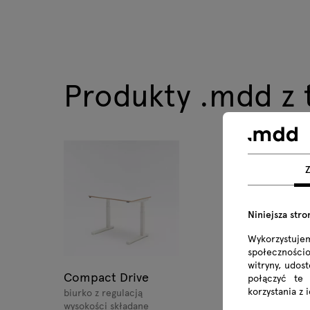
Produkty .mdd z te
Niniejsza stro
Wykorzystuje
społecznościo
witryny, udos
Compact Drive
połączyć te
korzystania z 
biurko z regulacją
wysokości składane