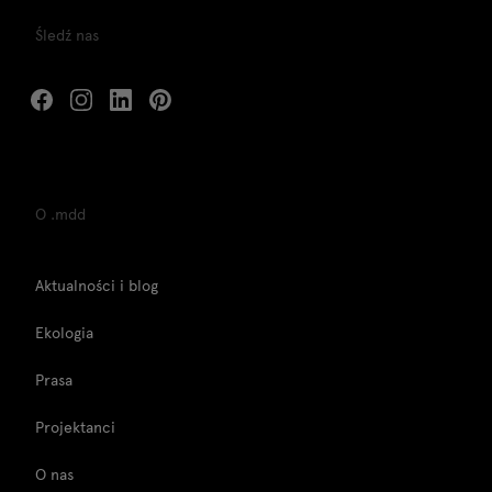
Śledź nas
O .mdd
Aktualności i blog
Ekologia
Prasa
Projektanci
O nas