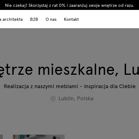
Nie czekaj! Skorzystaj z rat 0% i zaaranżuj swoje wnętrze od razu.
a architekta
B2B
O nas
Kontakt
trze mieszkalne, Lu
Realizacja z naszymi meblami - inspiracja dla Ciebie
Lublin, Polska