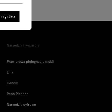
szystko
Narzędzia i wsparcie
Prawidłowa pielęgnacja mebli
Linx
Cennik
Pcon Planner
Narzędzia cyfrowe