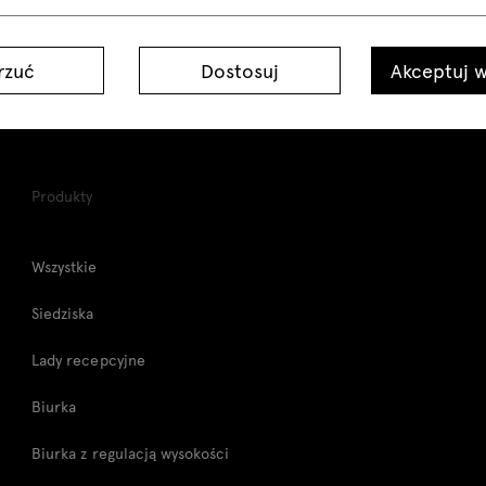
rzuć
Dostosuj
Akceptuj w
Produkty
Wszystkie
Siedziska
Lady recepcyjne
Biurka
Biurka z regulacją wysokości