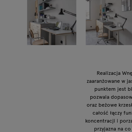
Lampy
Tamo
Realizacja Wn
zaaranżowane w jas
punktem jest bi
pozwala dopasowa
oraz beżowe krzes
całość łączy fu
koncentracji i porz
przyjazna na co