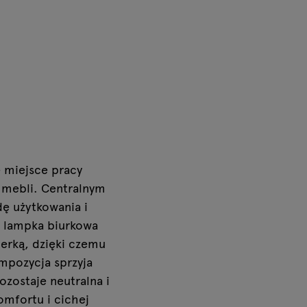
 miejsce pracy
h mebli. Centralnym
dę użytkowania i
a lampka biurkowa
erką, dzięki czemu
mpozycja sprzyja
ozostaje neutralna i
omfortu i cichej