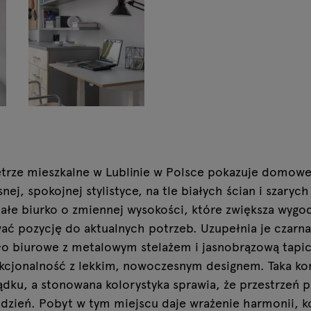
ętrze mieszkalne w Lublinie w Polsce pokazuje domowe
nej, spokojnej stylistyce, na tle białych ścian i szaryc
ałe biurko o zmiennej wysokości, które zwiększa wygo
ć pozycję do aktualnych potrzeb. Uzupełnia je czarn
ło biurowe z metalowym stelażem i jasnobrązową tapic
nkcjonalność z lekkim, nowoczesnym designem. Taka ko
ądku, a stonowana kolorystyka sprawia, że przestrzeń p
 dzień. Pobyt w tym miejscu daje wrażenie harmonii, k