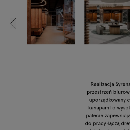
Lampy
Tamo
Realizacja Syre
przestrzeń biurową
uporządkowany ch
kanapami o wysok
palecie zapewniają
do pracy łączą dre