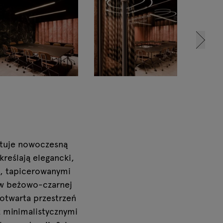
ntuje nowoczesną
kreślają elegancki,
i, tapicerowanymi
 w beżowo-czarnej
 otwarta przestrzeń
z minimalistycznymi