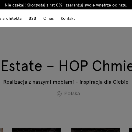
Nie czekaj! Skorzystaj z rat 0% i zaaranżuj swoje wnętrze od razu.
a architekta
B2B
O nas
Kontakt
 Estate – HOP Chmi
Realizacja z naszymi meblami - inspiracja dla Ciebie
Polska