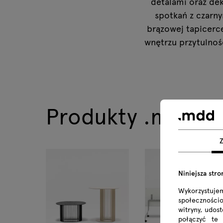
detalami oraz dek
spotkań z czarny
brązowej tapicerce
wnętrzu przytulnoś
Produkty .mdd z te
Niniejsza stro
Wykorzystuje
społecznościo
witryny, udos
połączyć te