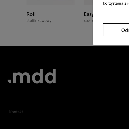
korzystania z 
Roll
Easy
stolik kawowy
stół składany
Od
Kontakt