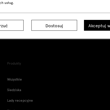
ich usług.
rzuć
Dostosuj
Akceptuj w
Produkty
Wszystkie
Siedziska
Lady recepcyjne