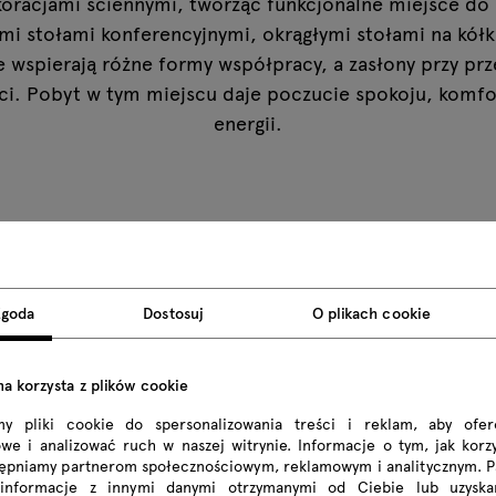
oracjami ściennymi, tworząc funkcjonalne miejsce do 
mi stołami konferencyjnymi, okrągłymi stołami na kółk
 wspierają różne formy współpracy, a zasłony przy pr
ci. Pobyt w tym miejscu daje poczucie spokoju, komfor
energii.
j realizacji
Zgoda
Dostosuj
O plikach cookie
na korzysta z plików cookie
my pliki cookie do spersonalizowania treści i reklam, aby ofe
we i analizować ruch w naszej witrynie. Informacje o tym, jak korzy
tępniamy partnerom społecznościowym, reklamowym i analitycznym. 
 informacje z innymi danymi otrzymanymi od Ciebie lub uzyska