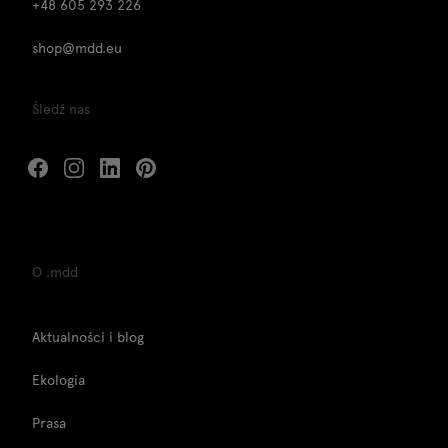
+48 605 293 226
shop@mdd.eu
Śledź nas
O .mdd
Aktualności i blog
Ekologia
Prasa