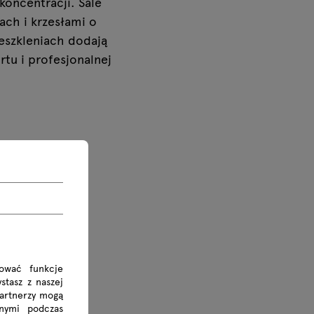
koncentracji. Sale
ach i krzesłami o
zeszkleniach dodają
tu i profesjonalnej
rować funkcje
stasz z naszej
Partnerzy mogą
nymi podczas