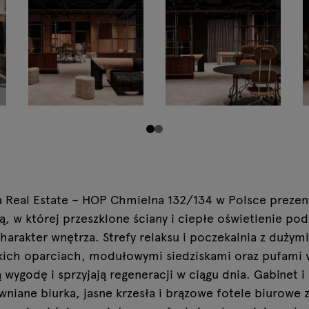
na Real Estate – HOP Chmielna 132/134 w Polsce preze
, w której przeszklone ściany i ciepłe oświetlenie pod
arakter wnętrza. Strefy relaksu i poczekalnia z dużym
ich oparciach, modułowymi siedziskami oraz pufami
 wygodę i sprzyjają regeneracji w ciągu dnia. Gabinet i
wniane biurka, jasne krzesła i brązowe fotele biurowe 