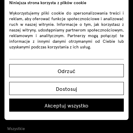
Niniejsza strona korzysta z plików cookie
Wykorzystujemy pliki cookie do spersonalizowania treści i
reklam, aby oferować funkcje społecznościowe i analizować
ruch w naszej witrynie. Informacje o tym, jak korzystasz z
naszej witryny, udostępniamy partnerom społecznościowym,
Kontakt
reklamowym i analitycznym. Partnerzy mogą połączyć te
informacje z innymi danymi otrzymanymi od Ciebie lub
uzyskanymi podczas korzystania z ich usług.
+48 605 293 226
shop@mdd.eu
Odrzuć
Śledź nas
Dostosuj
Akceptuj wszystko
Produkty
Wszystkie