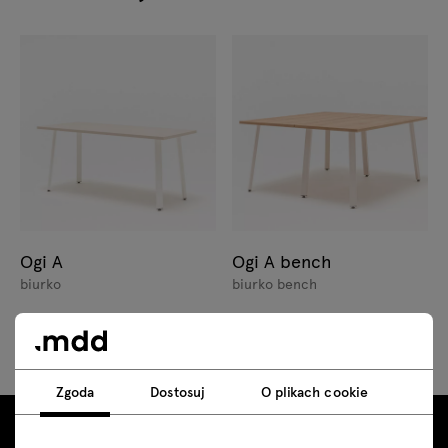
Ogi A
Ogi A bench
biurko
biurko bench
Zgoda
Dostosuj
O plikach cookie