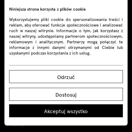
Niniejsza strona korzysta z plików cookie
Wykorzystujemy pliki cookie do spersonalizowania treści i
reklam, aby oferować funkcje społecznościowe i analizować
ruch w naszej witrynie. Informacje o tym, jak korzystasz z
naszej witryny, udostępniamy partnerom społecznościowym,
reklamowym i analitycznym. Partnerzy mogą połączyć te
informacje z innymi danymi otrzymanymi od Ciebie lub
Kontakt
uzyskanymi podczas korzystania z ich usług.
+48 605 293 226
Odrzuć
shop@mdd.eu
Śledź nas
Dostosuj
Akceptuj wszystko
Produkty