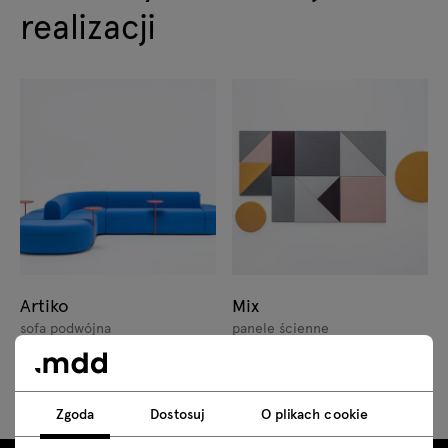
realizacji
Artiko
Mix
sofa podwójna
panele ścienne
Zgoda
Dostosuj
O plikach cookie